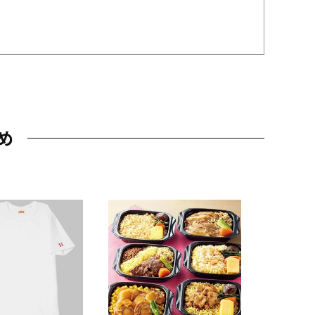
め
JAL特製
レー 200
10,800円
（