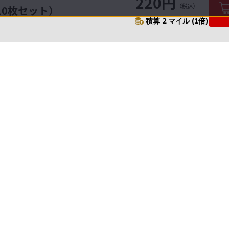
220円
（税込）
10枚セット）
積算 2 マイル (1倍)
要
プライバシーポリシー
について
配送について
セル・返品・交換について
保証・修理について
合わせ先
特商法に基づく表示