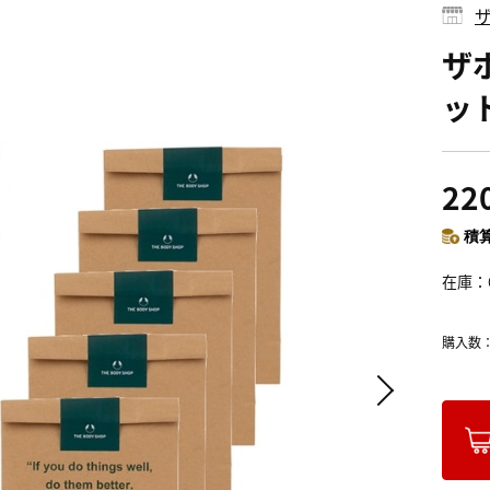
ザ
ザ
ッ
22
積算
在庫
購入数