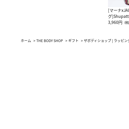
[マーナxJ
グ]Shup
グ Drop 
3,960円
（税
（LC）ス
ホーム
>
THE BODY SHOP
>
ギフト
>
ザボディショップ | ラッピン