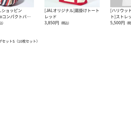
ALショッピン
[JALオリジナル]肩掛けトート
[ハリウッ
attoコンパクトバッ
レッド
ト]ストレ
JAL客室乗務員
3,850円
ーネック別
5,500円
込）
（税込）
（税
カーフ柄
グセットS（10枚セット）