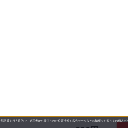
配信等を行う目的で、第三者から提供された位置情報や広告データなどの情報をお客さまの個人デー