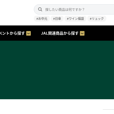
#お中元
#日傘
#ワイン福袋
#リュック
ベントから探す
JAL関連商品から探す