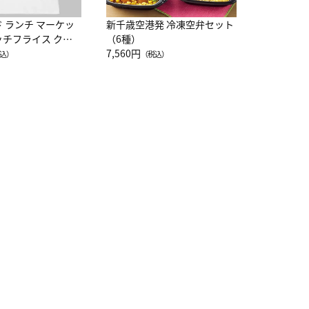
ド ランチ マーケッ
新千歳空港発 冷凍空弁セット
ッチフライス クル
（6種）
注半袖Ｔシャツ
7,560円
込）
（税込）