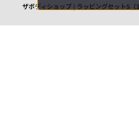
ザボディショップ | ラッピングセットS（
会社概
領収書
キャン
お問い