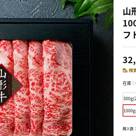
山
10
フ
32
積算
在庫
300g
1000
購入数