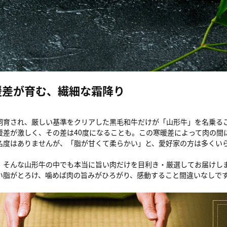
暖差が育む、繊細な霜降り
飼育され、厳しい基準をクリアした黒毛和牛だけが「山形牛」を名乗る
暖差が激しく、その差は40度になることも。この寒暖差によって肉の間
名度はありませんが、「脂が甘くて柔らかい」と、愛好家の方は多くい
、そんな山形牛の中でも本当に旨い肉だけを目利き・厳選してお届けし
い脂がとろけ、噛めば肉の旨みがひろがり、感動すること間違いなしで