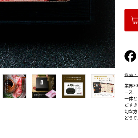
返品・
業界3
ース。
一体と
だすき
切な方
どうぞ