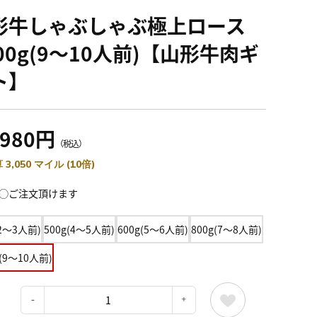
形牛しゃぶしゃぶ極上ロース
00g(9～10人前)【山形牛肉ギ
ト】
,980円
（税込）
 3,050 マイル (10倍)
◯ご注文頂けます
(2～3人前)
500g(4～5人前)
600g(5～6人前)
800g(7～8人前)
g(9～10人前)
：