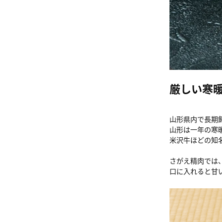
厳しい寒
山形県内で長期
山形は一年の寒
米沢牛ほどの知
さがえ精肉では
口に入れると甘