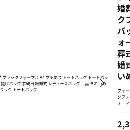
婚
ク
バ
ォ
葬
婚
い
フォー
クフォ
ォーマ
2,