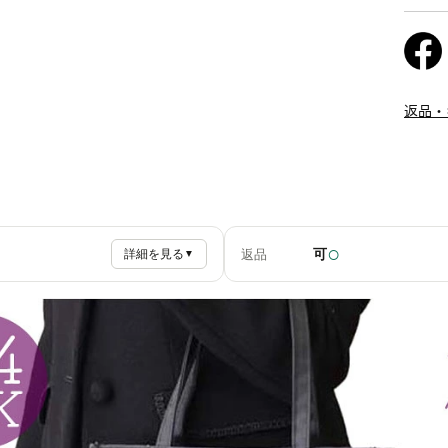
返品・
○
可
返品
詳細を見る
▼