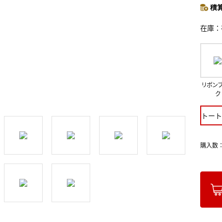
積算
在庫
リボン
ク
トート
購入数