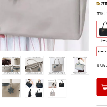
積算
在庫
ブラ
トート
購入数