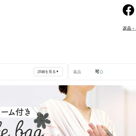
返品・
○
可
返品
詳細を見る
▼