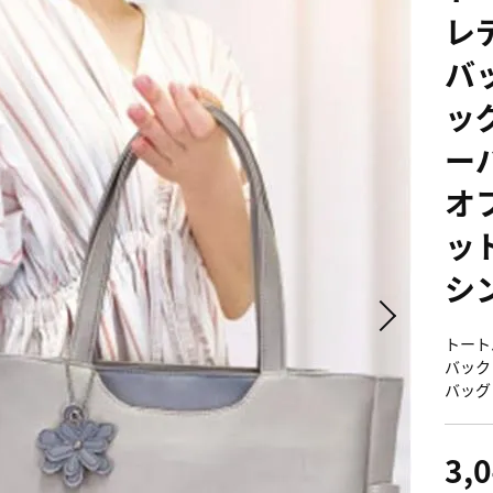
レ
バッ
ッ
ー
オ
ッ
シ
トート
バック
バッグ
3,