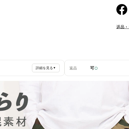
返品・
○
可
返品
詳細を見る
▼