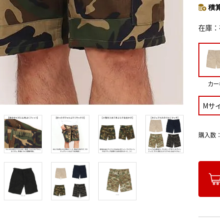
積算
在庫
カー
Mサ
購入数