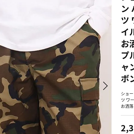
ン
ツ
イ
お
プ
ャ
ボ
ショー
ツ ワ
お洒落
2,