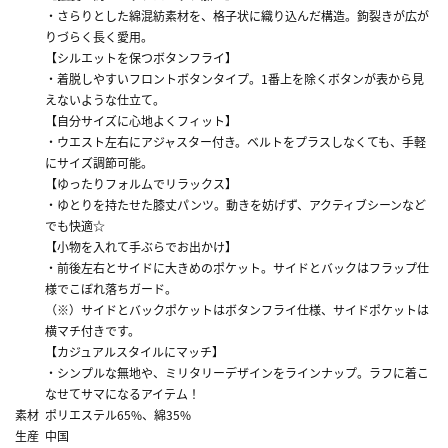
・さらりとした綿混紡素材を、格子状に織り込んだ構造。鉤裂きが広が
りづらく長く愛用。
【シルエットを保つボタンフライ】
・着脱しやすいフロントボタンタイプ。1番上を除くボタンが表から見
えないような仕立て。
【自分サイズに心地よくフィット】
・ウエスト左右にアジャスター付き。ベルトをプラスしなくても、手軽
にサイズ調節可能。
【ゆったりフォルムでリラックス】
・ゆとりを持たせた膝丈パンツ。動きを妨げず、アクティブシーンなど
でも快適☆
【小物を入れて手ぶらでお出かけ】
・前後左右とサイドに大きめのポケット。サイドとバックはフラップ仕
様でこぼれ落ちガード。
（※）サイドとバックポケットはボタンフライ仕様、サイドポケットは
横マチ付きです。
【カジュアルスタイルにマッチ】
・シンプルな無地や、ミリタリーデザインをラインナップ。ラフに着こ
なせてサマになるアイテム！
素材
ポリエステル65%、綿35%
生産
中国