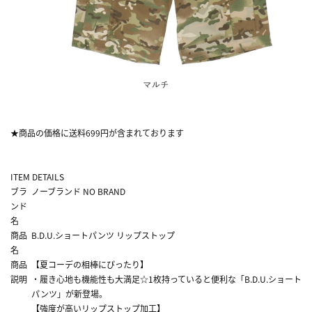
★商品の価格に送料699円が含まれております
ITEM DETAILS
ブラ
ノーブランド NO BRAND
ンド
名
商品
B.D.U.ショートパンツ リップストップ
名
商品
【夏コーデの相棒にぴったり】
説明
・履き心地も機能性も大満足☆1枚持っていると便利な「B.D.U.ショート
パンツ」が新登場。
【強度が高いリップストップ加工】