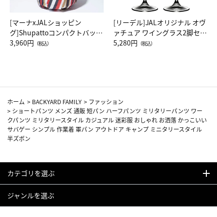
[マーナxJALショッピン
[リーデル]JALオリジナル オヴ
グ]Shupattoコンパクトバッグ
ァチュア ワイングラス2脚セッ
Drop JAL客室乗務員（LC）ス
3,960円
ト（レッドワイン）
5,280円
（税込）
（税込）
カーフ柄
ホーム
>
BACKYARD FAMILY
>
ファッション
>
ショートパンツ メンズ 通販 短パン ハーフパンツ ミリタリーパンツ ワー
クパンツ ミリタリースタイル カジュアル 迷彩服 おしゃれ お洒落 かっこいい
サバゲー シンプル 作業着 軍パン アウトドア キャンプ ミニタリースタイル
半ズボン
カテゴリを選ぶ
ジャンルを選ぶ