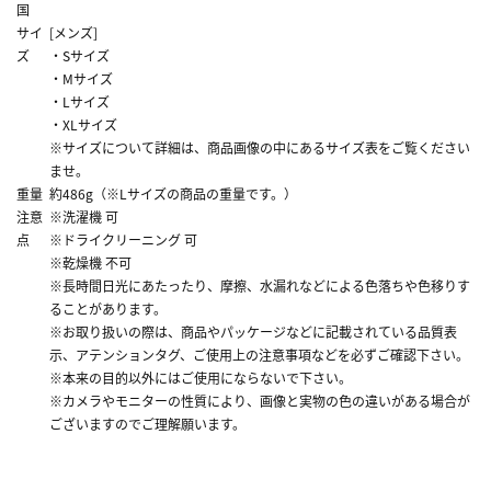
国
サイ
[メンズ]
ズ
・Sサイズ
・Mサイズ
・Lサイズ
・XLサイズ
※サイズについて詳細は、商品画像の中にあるサイズ表をご覧ください
ませ。
重量
約486g（※Lサイズの商品の重量です。）
注意
※洗濯機 可
点
※ドライクリーニング 可
※乾燥機 不可
※長時間日光にあたったり、摩擦、水漏れなどによる色落ちや色移りす
ることがあります。
※お取り扱いの際は、商品やパッケージなどに記載されている品質表
示、アテンションタグ、ご使用上の注意事項などを必ずご確認下さい。
※本来の目的以外にはご使用にならないで下さい。
※カメラやモニターの性質により、画像と実物の色の違いがある場合が
ございますのでご理解願います。