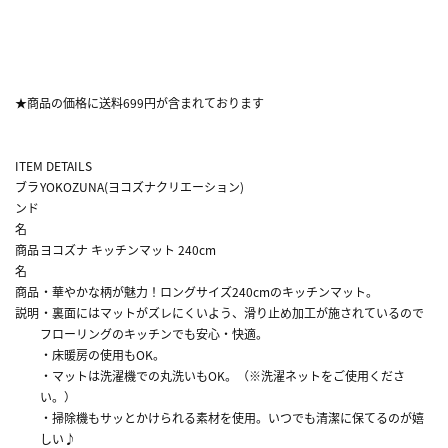
★商品の価格に送料699円が含まれております
ITEM DETAILS
ブラ
YOKOZUNA(ヨコズナクリエーション)
ンド
名
商品
ヨコズナ キッチンマット 240cm
名
商品
・華やかな柄が魅力！ロングサイズ240cmのキッチンマット。
説明
・裏面にはマットがズレにくいよう、滑り止め加工が施されているので
フローリングのキッチンでも安心・快適。
・床暖房の使用もOK。
・マットは洗濯機での丸洗いもOK。（※洗濯ネットをご使用くださ
い。）
・掃除機もサッとかけられる素材を使用。いつでも清潔に保てるのが嬉
しい♪