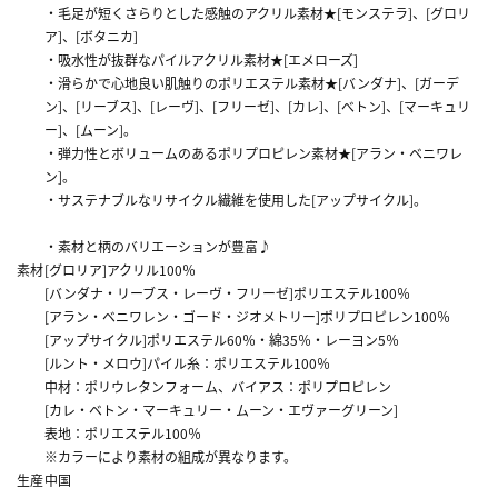
・毛足が短くさらりとした感触のアクリル素材★[モンステラ]、[グロリ
ア]、[ボタニカ]
・吸水性が抜群なパイルアクリル素材★[エメローズ]
・滑らかで心地良い肌触りのポリエステル素材★[バンダナ]、[ガーデ
ン]、[リーブス]、[レーヴ]、[フリーゼ]、[カレ]、[べトン]、[マーキュリ
ー]、[ムーン]。
・弾力性とボリュームのあるポリプロピレン素材★[アラン・ベニワレ
ン]。
・サステナブルなリサイクル繊維を使用した[アップサイクル]。
・素材と柄のバリエーションが豊富♪
素材
[グロリア]アクリル100％
[バンダナ・リーブス・レーヴ・フリーゼ]ポリエステル100％
[アラン・ベニワレン・ゴード・ジオメトリー]ポリプロピレン100％
[アップサイクル]ポリエステル60％・綿35％・レーヨン5％
[ルント・メロウ]パイル糸：ポリエステル100％
中材：ポリウレタンフォーム、バイアス：ポリプロピレン
[カレ・ベトン・マーキュリー・ムーン・エヴァーグリーン]
表地：ポリエステル100％
※カラーにより素材の組成が異なります。
生産
中国