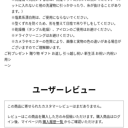
ットに入れないと他の洗濯物に引っかかったり、糸が抜けることがあり
ます。）
※塩素系漂白剤は、ご使用にならないでください。
※型くずれを防ぐため、形を整えて日陰で吊り干しをしてください。
※乾燥機（タンブル乾燥）、アイロンのご使用はお避けください。
※ドライクリーニングはお避けください。
※カメラやモニターの性質により、画像と実物の色の違いがある場合が
ございますのでご理解願います。
ご利
プレゼント 贈り物 ギフト お返し 引っ越し祝い 新生活 お祝い 内祝い
用シ
ーン
ユーザーレビュー
この商品に寄せられたカスタマーレビューはまだありません。
レビューはこの商品を購入した方のみ投稿いただけます。購入商品はログ
イン後、マイページ内
購入履歴一覧
からご確認いただけます。