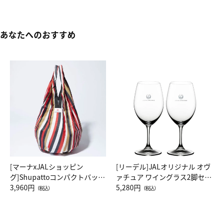
あなたへのおすすめ
[マーナxJALショッピン
[リーデル]JALオリジナル オヴ
グ]Shupattoコンパクトバッグ
ァチュア ワイングラス2脚セッ
Drop JAL客室乗務員（LC）ス
3,960円
ト（レッドワイン）
5,280円
（税込）
（税込）
カーフ柄