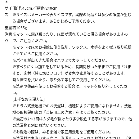
国
サイ
[縦]約45cm／[横]約240cm
ズ
※サイズはメーカー公表サイズです。実際の商品とは多少の誤差が生じ
る場合がございます。あらかじめご了承ください。
重量
約1065g
注意
※マットに飛び乗ったり、床面が濡れていると滑る場合がありますの
点
で、ご注意ください。
※マットは床のお掃除に使う洗剤、ワックス、水等をよく拭き取り乾燥
させてからご使用ください。
※パイルが出てきた場合はハサミでカットしてください。
※すべりにくい加工をしているため、長期間敷いたままでご使用されま
すと、床材（特に塩ビフロア）が変色や密着等することがあります。
時々床面を拭いたり、取り外す等してご使用してください。
※洗剤や薬品を使ってお掃除する場合は、マットを取り外してくださ
い。
[上手なお洗濯方法]
※ドラム式洗濯機でのお洗濯は、機種によりご使用になれません。洗濯
機の取扱説明書の「ご使用上の注意」をよくご覧ください。
※最初の2～3回はムダ毛が抜けたり多少脱色する事がありますので、他
の洗濯物と別にお洗いください。
※お洗濯の際は、ぬるま湯で家庭用洗剤をご使用ください。
※洗濯機で丸洗いする際は、洗濯ネットに入れてお洗いください。（ネ