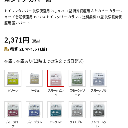
トイレフタカバー 洗浄便座用 おしゃれ Ｏ型 特殊便座用 ふたカバー カラーシ
ョップ 普通便座用 195234 トイレタリー カラフル 送料無料 Ｕ型 洗浄暖房便
座用 蓋カバー ト
2,371円
（税込）
積算 21 マイル (1倍)
在庫
在庫あり(12時までの注文で当日発送)
グリーン
ベージュ
スモークピン
スモークグリ
スモークブル
ク
ーン
ー
ディープロー
ディープブル
エメラルド
ライトグレー
チャコールグ
ズ
ー
レー