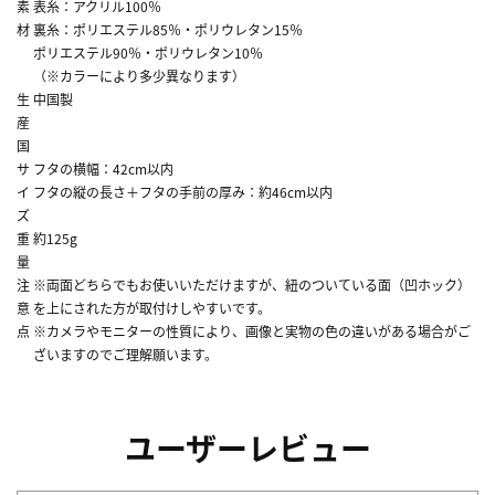
素
表糸：アクリル100％
材
裏糸：ポリエステル85％・ポリウレタン15％
ポリエステル90％・ポリウレタン10％
（※カラーにより多少異なります）
生
中国製
産
国
サ
フタの横幅：42cm以内
イ
フタの縦の長さ＋フタの手前の厚み：約46cm以内
ズ
重
約125g
量
注
※両面どちらでもお使いいただけますが、紐のついている面（凹ホック）
意
を上にされた方が取付けしやすいです。
点
※カメラやモニターの性質により、画像と実物の色の違いがある場合がご
ざいますのでご理解願います。
ユーザーレビュー