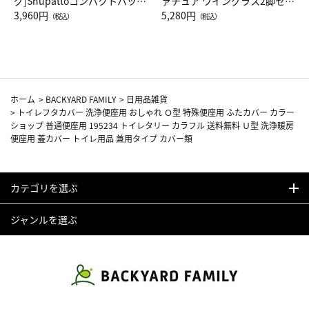
グ]Shupattoコンパクトバッグ
ァチュア ワイングラス2脚セッ
Drop JAL客室乗務員（LC）ス
3,960円
ト（レッドワイン）
5,280円
（税込）
（税込）
カーフ柄
ホーム
>
BACKYARD FAMILY
>
日用品雑貨
>
トイレフタカバー 洗浄便座用 おしゃれ Ｏ型 特殊便座用 ふたカバー カラー
ショップ 普通便座用 195234 トイレタリー カラフル 送料無料 Ｕ型 洗浄暖房
便座用 蓋カバー トイレ用品 兼用タイプ カバー類
カテゴリを選ぶ
ジャンルを選ぶ