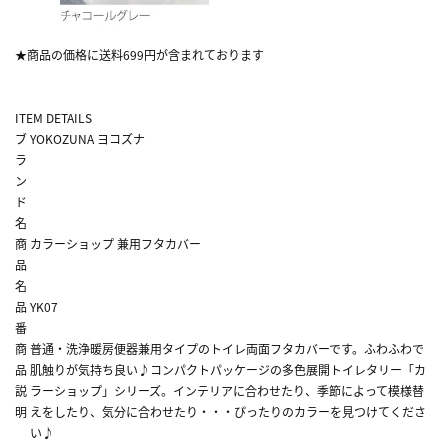
★商品の価格に送料699円が含まれております
ITEM DETAILS
ブ
YOKOZUNA ヨコズナ
ラ
ン
ド
名
商
カラーショップ 兼用フタカバー
品
名
品
YK07
番
商
普通・洗浄暖房便器兼用タイプのトイレ両面フタカバーです。ふわふわで
品
肌触りが気持ち良い♪コンパクトパッケージの多色展開トイレタリー「カ
説
ラーショップ」シリーズ。インテリアに合わせたり、季節によって模様替
明
えをしたり、気分に合わせたり・・・ぴったりのカラーを見つけてくださ
い♪