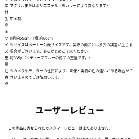
素
アクリルまたはポリエステル（※カラーにより異なります）
材
生
中国製
産
国
サ
[縦]約55cm／[横]約60cm
イ
※サイズはメーカー公表サイズです。実際の商品とは多少の誤差が生じる
ズ
場合がございます。あらかじめご了承ください。
重
約335g（※ディープブルーの商品の重量です。）
量
注
※カメラやモニターの性質により、画像と実物の色の違いがある場合がご
意
ざいますのでご理解願います。
点
ユーザーレビュー
この商品に寄せられたカスタマーレビューはまだありません。