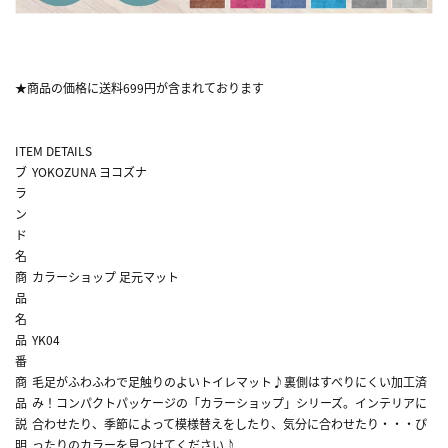
★商品の価格に送料699円が含まれております
ITEM DETAILS
ブ
YOKOZUNA ヨコズナ
ラ
ン
ド
名
商
カラーショップ 足元マット
品
名
品
YK04
番
商
毛足がふわふわで足触りのよいトイレマット♪裏側はすべりにくい加工済
品
み！コンパクトパッケージの「カラーショップ」シリーズ。インテリアに
説
合わせたり、季節によって模様替えをしたり、気分に合わせたり・・・ぴ
明
ったりのカラーを見つけてください♪