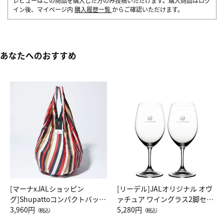
レビューはこの商品を購入した方のみ投稿いただけます。購入商品はログ
イン後、マイページ内
購入履歴一覧
からご確認いただけます。
あなたへのおすすめ
[マーナxJALショッピン
[リーデル]JALオリジナル オヴ
グ]Shupattoコンパクトバッグ
ァチュア ワイングラス2脚セッ
Drop JAL客室乗務員（LC）ス
3,960円
ト（レッドワイン）
5,280円
（税込）
（税込）
カーフ柄