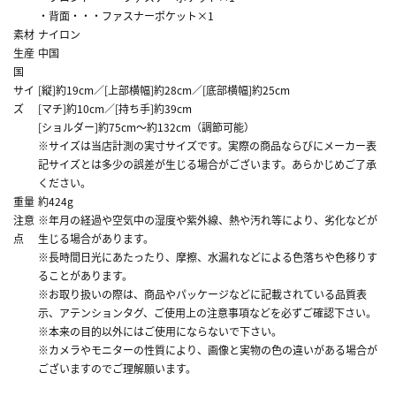
・背面・・・ファスナーポケット×1
素材
ナイロン
生産
中国
国
サイ
[縦]約19cm／[上部横幅]約28cm／[底部横幅]約25cm
ズ
[マチ]約10cm／[持ち手]約39cm
[ショルダー]約75cm～約132cm（調節可能）
※サイズは当店計測の実寸サイズです。実際の商品ならびにメーカー表
記サイズとは多少の誤差が生じる場合がございます。あらかじめご了承
ください。
重量
約424g
注意
※年月の経過や空気中の湿度や紫外線、熱や汚れ等により、劣化などが
点
生じる場合があります。
※長時間日光にあたったり、摩擦、水漏れなどによる色落ちや色移りす
ることがあります。
※お取り扱いの際は、商品やパッケージなどに記載されている品質表
示、アテンションタグ、ご使用上の注意事項などを必ずご確認下さい。
※本来の目的以外にはご使用にならないで下さい。
※カメラやモニターの性質により、画像と実物の色の違いがある場合が
ございますのでご理解願います。