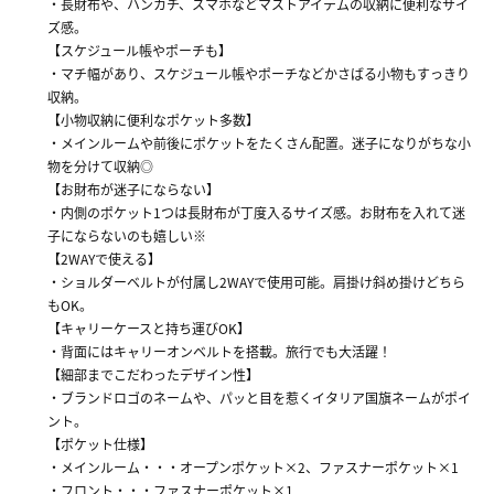
・長財布や、ハンカチ、スマホなどマストアイテムの収納に便利なサイ
ズ感。
【スケジュール帳やポーチも】
・マチ幅があり、スケジュール帳やポーチなどかさばる小物もすっきり
収納。
【小物収納に便利なポケット多数】
・メインルームや前後にポケットをたくさん配置。迷子になりがちな小
物を分けて収納◎
【お財布が迷子にならない】
・内側のポケット1つは長財布が丁度入るサイズ感。お財布を入れて迷
子にならないのも嬉しい※
【2WAYで使える】
・ショルダーベルトが付属し2WAYで使用可能。肩掛け斜め掛けどちら
もOK。
【キャリーケースと持ち運びOK】
・背面にはキャリーオンベルトを搭載。旅行でも大活躍！
【細部までこだわったデザイン性】
・ブランドロゴのネームや、パッと目を惹くイタリア国旗ネームがポイ
ント。
【ポケット仕様】
・メインルーム・・・オープンポケット×2、ファスナーポケット×1
・フロント・・・ファスナーポケット×1