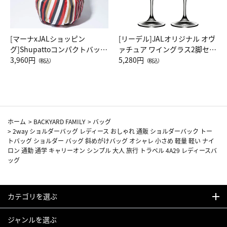
[マーナxJALショッピン
[リーデル]JALオリジナル オヴ
グ]Shupattoコンパクトバッグ
ァチュア ワイングラス2脚セッ
Drop JAL客室乗務員（LC）ス
3,960円
ト（レッドワイン）
5,280円
（税込）
（税込）
カーフ柄
ホーム
>
BACKYARD FAMILY
>
バッグ
>
2way ショルダーバッグ レディース おしゃれ 通販 ショルダーバック トー
トバッグ ショルダー バッグ 斜めがけバッグ オシャレ 小さめ 軽量 軽い ナイ
ロン 通勤 通学 キャリーオン シンプル 大人 旅行 トラベル 4A29 レディースバ
ッグ
カテゴリを選ぶ
ジャンルを選ぶ