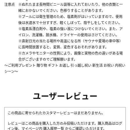
注意点
※ぬれたまま長時間ビニール袋等に入れておいたり、他の衣類と一
緒におかないでください。色移りすることがあります。
※プールには衛生管理のため、塩素剤がはいっていますので、使用
後は水道水で十分すすぎ、軽くしぼって、陰干しをしてください。
※塩素系漂白剤や、塩素の強い液につけないでください。また、ア
イロン、洗濯機、脱水機、ドライヤーの使用はさけてください。
※直射日光の当たる場所や高温になる所（サウナや夏場の車中等）
に長時間放置すると、変質、変色するおそれがあります。
※カメラやモニターの性質により、画像と実物の色の違いがある場
合がございますのでご理解願います。
～ご利用
プレゼント 贈り物 ギフト お返し 引っ越し祝い 新生活 お祝い 内祝い
シーン～
ユーザーレビュー
この商品に寄せられたカスタマーレビューはまだありません。
レビューはこの商品を購入した方のみ投稿いただけます。購入商品はログ
イン後、マイページ内
購入履歴一覧
からご確認いただけます。