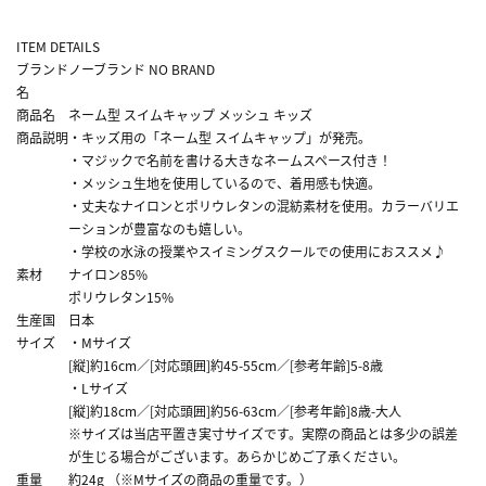
ITEM DETAILS
ブランド
ノーブランド NO BRAND
名
商品名
ネーム型 スイムキャップ メッシュ キッズ
商品説明
・キッズ用の「ネーム型 スイムキャップ」が発売。
・マジックで名前を書ける大きなネームスペース付き！
・メッシュ生地を使用しているので、着用感も快適。
・丈夫なナイロンとポリウレタンの混紡素材を使用。カラーバリエ
ーションが豊富なのも嬉しい。
・学校の水泳の授業やスイミングスクールでの使用におススメ♪
素材
ナイロン85%
ポリウレタン15%
生産国
日本
サイズ
・Mサイズ
[縦]約16cm／[対応頭囲]約45-55cm／[参考年齢]5-8歳
・Lサイズ
[縦]約18cm／[対応頭囲]約56-63cm／[参考年齢]8歳-大人
※サイズは当店平置き実寸サイズです。実際の商品とは多少の誤差
が生じる場合がございます。あらかじめご了承ください。
重量
約24g （※Mサイズの商品の重量です。）