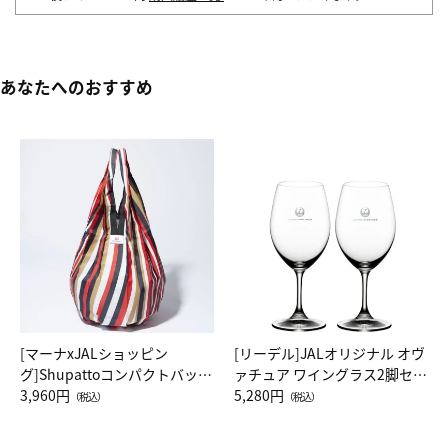
あなたへのおすすめ
[マーナxJALショッピン
[リーデル]JALオリジナル オヴ
グ]Shupattoコンパクトバッグ
ァチュア ワイングラス2脚セッ
Drop JAL客室乗務員（LC）ス
3,960円
ト（レッドワイン）
5,280円
（税込）
（税込）
カーフ柄