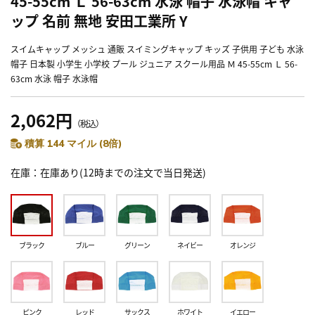
45-55cm Ｌ 56-63cm 水泳 帽子 水泳帽 キャ
ップ 名前 無地 安田工業所 Y
スイムキャップ メッシュ 通販 スイミングキャップ キッズ 子供用 子ども 水泳
帽子 日本製 小学生 小学校 プール ジュニア スクール用品 Ｍ 45-55cm Ｌ 56-
63cm 水泳 帽子 水泳帽
2,062円
（税込）
積算 144 マイル (8倍)
在庫
在庫あり(12時までの注文で当日発送)
ブラック
ブルー
グリーン
ネイビー
オレンジ
ピンク
レッド
サックス
ホワイト
イエロー