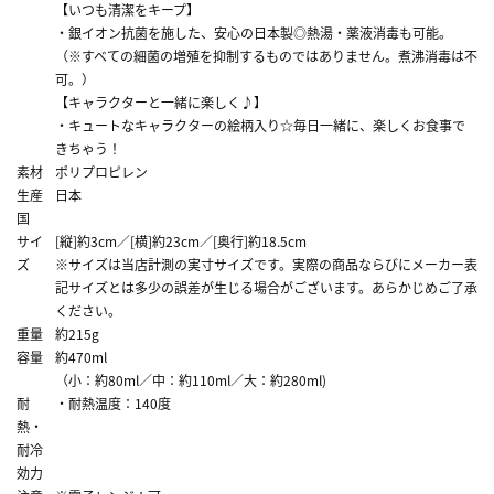
【いつも清潔をキープ】
・銀イオン抗菌を施した、安心の日本製◎熱湯・薬液消毒も可能。
（※すべての細菌の増殖を抑制するものではありません。煮沸消毒は不
可。）
【キャラクターと一緒に楽しく♪】
・キュートなキャラクターの絵柄入り☆毎日一緒に、楽しくお食事で
きちゃう！
素材
ポリプロピレン
生産
日本
国
サイ
[縦]約3cm／[横]約23cm／[奥行]約18.5cm
ズ
※サイズは当店計測の実寸サイズです。実際の商品ならびにメーカー表
記サイズとは多少の誤差が生じる場合がございます。あらかじめご了承
ください。
重量
約215g
容量
約470ml
（小：約80ml／中：約110ml／大：約280ml)
耐
・耐熱温度：140度
熱・
耐冷
効力