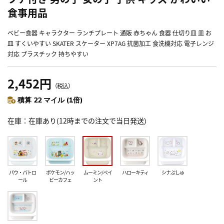
食事用品
ベビー食器 キャラクター ランチプレート 通販 赤ちゃん 食器 仕切り皿 皿 お
皿 すくいやすい SKATER スケーター XP7AG 抗菌加工 食洗機対応 電子レンジ
対応 プラスチック 持ちやすい
2,452円
（税込）
積算 22 マイル (1倍)
在庫
在庫あり(12時までの注文で当日発送)
パウ・パトロ
ポケモン/ハッ
ムーミン/ペイ
ハローキティ
シナぷしゅ
ール
ピーカフェ
ント