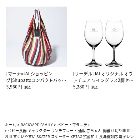
[マーナxJALショッピン
[リーデル]JALオリジナル オヴ
グ]Shupattoコンパクトバッグ
ァチュア ワイングラス2脚セッ
Drop JAL客室乗務員（LC）ス
3,960円
ト（レッドワイン）
5,280円
（税込）
（税込）
カーフ柄
ホーム
>
BACKYARD FAMILY
>
ベビー・マタニティ
>
ベビー食器 キャラクター ランチプレート 通販 赤ちゃん 食器 仕切り皿 皿
お皿 すくいやすい SKATER スケーター XP7AG 抗菌加工 食洗機対応 電子レン