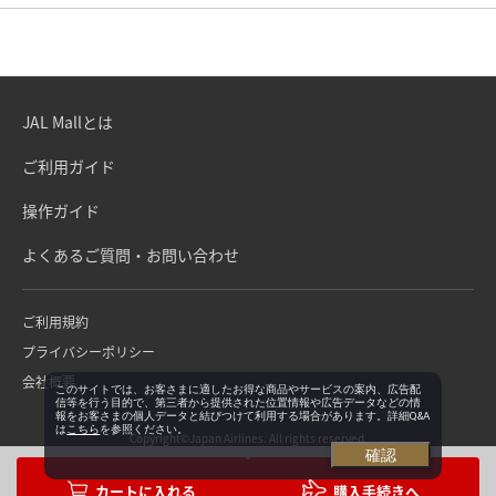
JAL Mallとは
ご利用ガイド
操作ガイド
よくあるご質問・お問い合わせ
ご利用規約
プライバシーポリシー
会社概要
このサイトでは、お客さまに適したお得な商品やサービスの案内、広告配
信等を行う目的で、第三者から提供された位置情報や広告データなどの情
報をお客さまの個人データと結びつけて利用する場合があります。詳細Q&A
は
こちら
を参照ください。
Copyright©Japan Airlines. All rights reserved.
確認
購入手続きへ