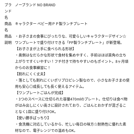
ブラ
ノーブランド NO BRAND
ンド
名
商品
キャラクター ベビー用ＰＰ製ランチプレート
名
商品
・お子さまの食事にぴったりな、可愛らしいキャラクターデザイン☆
説明
ワンプレートで盛り付けできる「PP製ランチプレート」が新登場。
【お子さまが上手に食べられる形状】
・奥側はなだらかな形状で食材を集めやすく、手前はほぼ直角の立ち
上がりですくいやすい！フチ付きで持ちやすいのもポイント。8ヶ月頃
からのお食事練習に！
【割れにくく丈夫】
・落としても割れにくいポリプロピレン製なので、小さなお子さまの使
用も安心◎成長しても長く使えるアイテム。
【ワンプレートごはんが完成】
・3つのスペースに仕切られた容量470mlのプレート。仕切りは食べ物
がはみ出しにくい高さに設計されており、ごはんとおかずが混ざるこ
となく1皿に盛り付けOK。
【使い勝手ばっちり】
・食洗機に対応しているから、忙しい毎日の味方☆耐熱性に優れた素
材なので、電子レンジでの温めもOK。