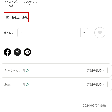
アイムドラえ
リラックマベ
もん
ビー
【即日発送】茶椀
購入数：
○
可
キャンセル
詳細を見る
▼
○
可
返品
詳細を見る
▼
2024/05/04 更新