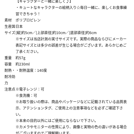
【キャラクターと一緒に楽しく♪】
・キュートなキャラクターの絵柄入り☆毎日一緒に、楽しくお食事練
習できちゃう！
素材
ポリプロピレン
生産国
日本
サイズ
[縦]約5cm／[上部直径]約10cm／[底部直径]約6cm
※サイズは当店計測の実寸サイズです。実際の商品ならびにメーカー
表記サイズとは多少の誤差が生じる場合がございます。あらかじめご
了承ください。
重量
約57g
容量
約230ml
耐熱・
・耐熱温度：140度
耐冷効
力
注意点
※電子レンジ：可
※食洗機：可
※お取り扱いの際は、商品やパッケージなどに記載されている品質表
示、アテンションタグ、ご使用上の注意事項などを必ずご確認下さ
い。
※本来の目的以外にはご使用にならないで下さい。
※カメラやモニターの性質により、画像と実物の色の違いがある場合
がございますのでご理解願います。