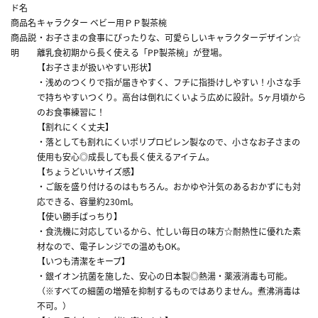
ド名
商品名
キャラクター ベビー用ＰＰ製茶椀
商品説
・お子さまの食事にぴったりな、可愛らしいキャラクターデザイン☆
明
離乳食初期から長く使える「PP製茶椀」が登場。
【お子さまが扱いやすい形状】
・浅めのつくりで指が届きやすく、フチに指掛けしやすい！小さな手
で持ちやすいつくり。高台は倒れにくいよう広めに設計。5ヶ月頃から
のお食事練習に！
【割れにくく丈夫】
・落としても割れにくいポリプロピレン製なので、小さなお子さまの
使用も安心◎成長しても長く使えるアイテム。
【ちょうどいいサイズ感】
・ご飯を盛り付けるのはもちろん。おかゆや汁気のあるおかずにも対
応できる、容量約230ml。
【使い勝手ばっちり】
・食洗機に対応しているから、忙しい毎日の味方☆耐熱性に優れた素
材なので、電子レンジでの温めもOK。
【いつも清潔をキープ】
・銀イオン抗菌を施した、安心の日本製◎熱湯・薬液消毒も可能。
（※すべての細菌の増殖を抑制するものではありません。煮沸消毒は
不可。）