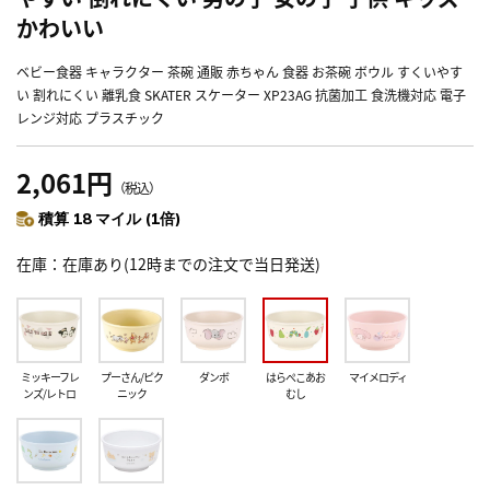
かわいい
ベビー食器 キャラクター 茶碗 通販 赤ちゃん 食器 お茶碗 ボウル すくいやす
い 割れにくい 離乳食 SKATER スケーター XP23AG 抗菌加工 食洗機対応 電子
レンジ対応 プラスチック
2,061円
（税込）
積算 18 マイル (1倍)
在庫
在庫あり(12時までの注文で当日発送)
ミッキーフレ
プーさん/ピク
ダンボ
はらぺこあお
マイメロディ
ンズ/レトロ
ニック
むし