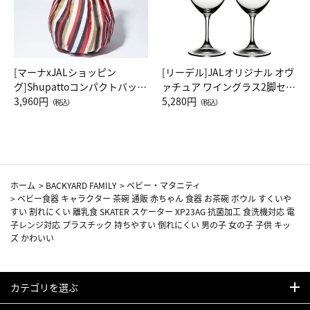
[マーナxJALショッピン
[リーデル]JALオリジナル オヴ
グ]Shupattoコンパクトバッグ
ァチュア ワイングラス2脚セッ
Drop JAL客室乗務員（LC）ス
3,960円
ト（レッドワイン）
5,280円
（税込）
（税込）
カーフ柄
ホーム
>
BACKYARD FAMILY
>
ベビー・マタニティ
>
ベビー食器 キャラクター 茶碗 通販 赤ちゃん 食器 お茶碗 ボウル すくいや
すい 割れにくい 離乳食 SKATER スケーター XP23AG 抗菌加工 食洗機対応 電
子レンジ対応 プラスチック 持ちやすい 倒れにくい 男の子 女の子 子供 キッ
ズ かわいい
カテゴリを選ぶ