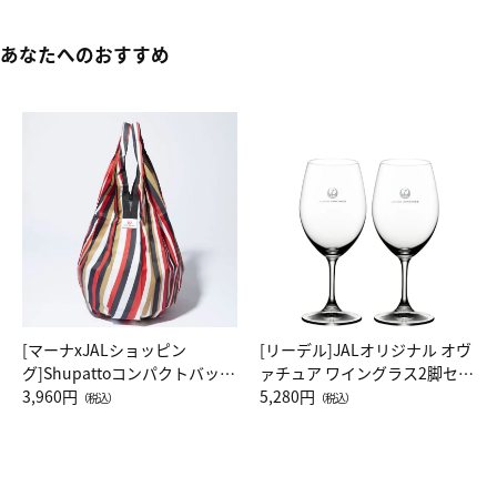
あなたへのおすすめ
[マーナxJALショッピン
[リーデル]JALオリジナル オヴ
グ]Shupattoコンパクトバッグ
ァチュア ワイングラス2脚セッ
Drop JAL客室乗務員（LC）ス
3,960円
ト（レッドワイン）
5,280円
（税込）
（税込）
カーフ柄