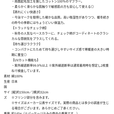
・両面起毛加工を施したコットン100％のマフラー。
・柔らかく滑らかな肌触りで敏感肌の方も安心して使える◎
【蒸れにくい快適さ】
・今治マークを取得した確かな品質。高い吸湿性がありつつ、暖冬続き
の昨今の季節にはちょうどいい保温力。
【トラッドなチェック柄】
・秋冬の人気なベースカラーに、チェック柄がコーディネートのクラシ
カルな雰囲気をプラスしてくれる。
【持ち運びラクラク】
・コンパクトにたためて持ち運びしやすいサイズ感で寒暖差の大きい時
期に重宝◎
【UVカット機能も】
・紫外線遮断率99.9％以上 ※紫外線遮断率は通常着用時を想定し2枚重
ねで検査しています。
素材
綿100%
生産
日本
国
サイ
[縦]約150cm／[横]約32cm
ズ
※フリンジ部分を含みます。
※サイズはメーカー公表サイズです。実際の商品とは多少の誤差が生じ
る場合がございます。あらかじめご了承ください。
重量
約145g（※パッケージ込みの商品の重量です。）