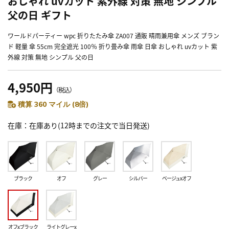
おしゃれ uvカット 紫外線 対策 無地 シンプル
父の日 ギフト
ワールドパーティー wpc 折りたたみ傘 ZA007 通販 晴雨兼用傘 メンズ ブラン
ド 軽量 傘 55cm 完全遮光 100％ 折り畳み傘 雨傘 日傘 おしゃれ uvカット 紫
外線 対策 無地 シンプル 父の日
4,950円
（税込）
積算 360 マイル (8倍)
在庫
在庫あり(12時までの注文で当日発送)
ブラック
オフ
グレー
シルバー
ベージュxオフ
オフxブラック
ライトグレーx