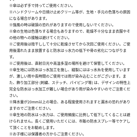
※傘は必ず手で持ってご使用ください。
※ハンドクリームや日焼け止めクリーム等が、生地・手元の色落ちの原因
になる場合があります。
※強風の時は破損の恐れがありますので使用しないでください。
※傘の生地は色落ちする場合もありますので、乾燥不十分なまま衣服やそ
の他の物への接触は避けてください。
※ご使用後は陰干しして十分に乾燥させてから次回ご使用ください。ご使
用後濡れたまま放置すると防水はっ水力の低下や骨の劣化につながりま
す。
※ご使用後は、直射日光や高温多湿の場所を避けて保管してください。
※傘生地には防水はっ水加工を施し、縫製にははっ水糸を使用しています
が、激しい雨や長時間のご使用では雨が染み込むことがございます。ま
た、飾り加工部分 (刺繍、ステッチ、パイピング等) は、デザインの特性上
完全な防水はっ水加工が難しい場合があり雨が染みやすいのでご注意くだ
さい。
※降水量が20mm以上の場合、ある程度使用されますと漏水の恐れがあり
ますのでご注意ください。
※傘生地の防水はっ水力は、ご使用頻度に比例して低下してくることは避
けられません。長くご使用いただくには、市販の防水スプレー等でケアし
て頂くことをお勧めします。
※お子様には保護者の方からご注意ください。