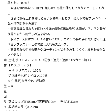
率ともに100%！
・直径約90cmあり、雨や日差しから男性の体をしっかりカバーしてくれ
る。
・さらに30度上昇を抑える高い遮熱効果もあり、炎天下でもプライベート
な木陰空間を生み出す。
・最高等級な撥水力で雨粒と生地の接触面積が減り水滴がころころと転が
り落ちるから雨がしみ込まない。
・収納ケースにはカラビナが付いており、カバンの持ち手に取り付けて運
べる♪ファスナー仕様で出し入れもスムーズ。
・高温多湿の中でも退色やコーティングの劣化がしにくく、機能も優秀な
アイテム♪
素
[生地]ポリエステル100％（防水・遮光・遮熱・UVカット加工）
材
【オフxブラック】
[生地]ポリエステル100％
[切り継ぎ生地]ナイロン100％
※[付属品]カラビナ、収納袋
生
中国
産
国
サ
[親骨の長さ]約55cm／[直径]約90cm／[全長]約53cm
イ
[収納時の長さ]約23cm