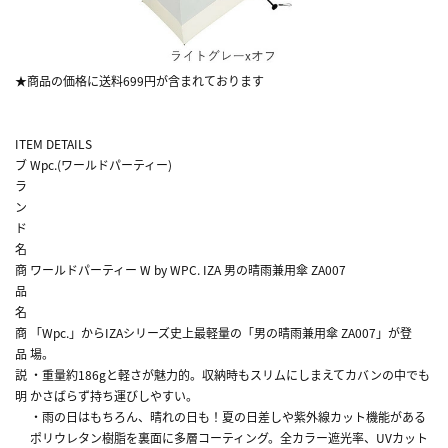
★商品の価格に送料699円が含まれております
ITEM DETAILS
ブ
Wpc.(ワールドパーティー)
ラ
ン
ド
名
商
ワールドパーティー W by WPC. IZA 男の晴雨兼用傘 ZA007
品
名
商
「Wpc.」からIZAシリーズ史上最軽量の「男の晴雨兼用傘 ZA007」が登
品
場。
説
・重量約186gと軽さが魅力的。収納時もスリムにしまえてカバンの中でも
明
かさばらず持ち運びしやすい。
・雨の日はもちろん、晴れの日も！夏の日差しや紫外線カット機能がある
ポリウレタン樹脂を裏面に多層コーティング。全カラー遮光率、UVカット