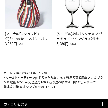
[マーナxJALショッピン
[リーデル]JALオリジナル オヴ
グ]Shupattoコンパクトバッグ
ァチュア ワイングラス2脚セッ
Drop JAL客室乗務員（LC）ス
3,960円
ト（レッドワイン）
5,280円
（税込）
（税込）
カーフ柄
ホーム
>
BACKYARD FAMILY
>
傘
>
ワールドパーティー wpc 折りたたみ傘 ZA007 通販 晴雨兼用傘 メンズ ブラ
ンド 軽量 傘 55cm 完全遮光 100％ 折り畳み傘 雨傘 日傘 おしゃれ uvカット
紫外線 対策 無地 シンプル 父の日 ギフト
カテゴリを選ぶ