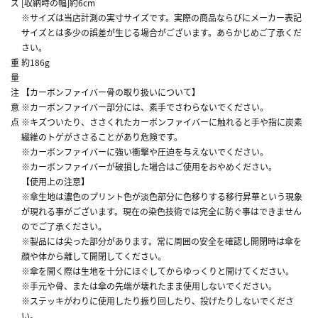
ズ
[収納時の幅]約6cm
※サイズは当店計測の実寸サイズです。実際の商品ならびにメーカー表記
サイズとは多少の誤差が生じる場合がございます。あらかじめご了承くだ
さい。
重
約186g
量
注
【カーボンファイバー骨の取り扱いについて】
意
※カーボンファイバー部分には、素手でさわらないでください。
点
※キズついたり、ささくれたカーボンファイバーに触れると手や指に炭素
繊維のトゲがささることがあり危険です。
※カーボンファイバーに強い衝撃や圧迫を与えないでください。
※カーボンファイバーが破損した場合はご使用をおやめください。
【使用上の注意】
※傘生地は濃色のプリント色が淡色部分に色移りする移行昇華という現象
が現れる事がございます。現在の染色技術では完全に防ぐ事はできません
のでご了承ください。
※製品には尖った部分があります。常に周囲の安全を確認し開閉時は傘を
顔や体から離して開閉してください。
※傘を開く際は生地を十分にほぐしてからゆっくりと開けてください。
※手元や骨、または傘の先端が壊れたまま使用しないでください。
※ステッキがわりに使用したり振り回したり、投げたりしないでくださ
い。