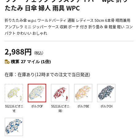
たたみ 日傘 婦人 雨具 WPC
折りたたみ傘 w.p.c ワールドパーティ 通販 レディース 50cm 6本骨 晴雨兼用
アンブレラ ミニ ジッパー ケース 収納 ポーチ 付き 折り畳み 傘 軽量 軽い コン
パクト かわいい おしゃれ
2,988円
（税込）
積算 27 マイル (1倍)
在庫
在庫あり(12時までの注文で当日発送)
552116.ピオニ
ポルクOF
552116.ピオニ
ポルクBE
ポルクCH
YE
RD