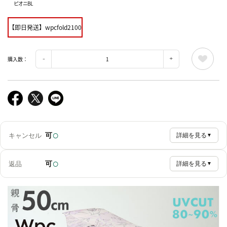
ピオニBL
【即日発送】wpcfold2100
購入数：
○
可
キャンセル
詳細を見る
▼
○
可
返品
詳細を見る
▼