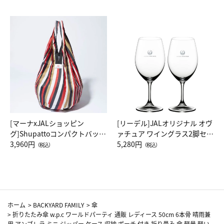
[マーナxJALショッピン
[リーデル]JALオリジナル オヴ
グ]Shupattoコンパクトバッグ
ァチュア ワイングラス2脚セッ
Drop JAL客室乗務員（LC）ス
3,960円
ト（レッドワイン）
5,280円
（税込）
（税込）
カーフ柄
ホーム
>
BACKYARD FAMILY
>
傘
>
折りたたみ傘 w.p.c ワールドパーティ 通販 レディース 50cm 6本骨 晴雨兼
用 アンブレラ ミニ ジッパー ケース 収納 ポーチ 付き 折り畳み 傘 軽量 軽い