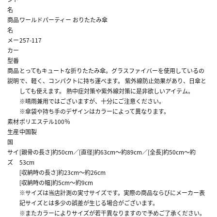
名
商品
ワールドパーティー おりたたみ傘
名
メー
257-117
カー
型番
商品
とってもキュートな折りたたみ傘。グラスファイバーを使用しているの
説明
で、軽く、コンパクトに持ち運べます。 紫外線防止効果があり、日傘と
しても使えます。 熱中症対策や紫外線対策に是非欲しいアイテム。
※晴雨兼用ではございますが、十分にご注意ください。
※傘袋や持ち手のデザインはカラーによって異なります。
素材
ポリエステル100％
生産
中国製
国
サイ
[親骨の長さ]約50cm／[直径]約63cm～約89cm／[全長]約50cm～約
ズ
53cm
[収納時の長さ]約23cm～約26cm
[収納時の幅]約5cm～約9cm
※サイズは当店計測の実寸サイズです。実際の商品ならびにメーカー表
記サイズとは多少の誤差が生じる場合がございます。
※またカラーによりサイズが若干異なりますので予めご了承ください。