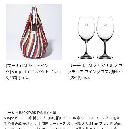
[マーナxJALショッピン
[リーデル]JALオリジナル オヴ
グ]Shupattoコンパクトバッグ
ァチュア ワイングラス2脚セッ
Drop JAL客室乗務員（LC）ス
3,960円
ト（レッドワイン）
5,280円
（税込）
（税込）
カーフ柄
ホーム
>
BACKYARD FAMILY
>
傘
>
wpc ビニール傘 折りたたみ傘 通販 ビニール 傘 ワールドパーティー 雨傘
折り畳み傘 かさ カサ 手開き レディース おしゃれ 大人 54cm ブランド Wpc.
ペールストーンアンブレラミニ PT-0070-002 雨具 女性用 レディース雨傘