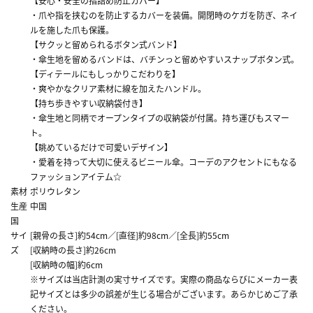
【安心・安全の指詰め防止カバー】
・爪や指を挟むのを防止するカバーを装備。開閉時のケガを防ぎ、ネイ
ルを施した爪も保護。
【サクッと留められるボタン式バンド】
・傘生地を留めるバンドは、バチンっと留めやすいスナップボタン式。
【ディテールにもしっかりこだわりを】
・爽やかなクリア素材に線を加えたハンドル。
【持ち歩きやすい収納袋付き】
・傘生地と同柄でオープンタイプの収納袋が付属。持ち運びもスマー
ト。
【眺めているだけで可愛いデザイン】
・愛着を持って大切に使えるビニール傘。コーデのアクセントにもなる
ファッションアイテム☆
素材
ポリウレタン
生産
中国
国
サイ
[親骨の長さ]約54cm／[直径]約98cm／[全長]約55cm
ズ
[収納時の長さ]約26cm
[収納時の幅]約6cm
※サイズは当店計測の実寸サイズです。実際の商品ならびにメーカー表
記サイズとは多少の誤差が生じる場合がございます。あらかじめご了承
ください。