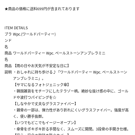
★商品の価格に送料699円が含まれております
ITEM DETAILS
ブラ
Wpc.(ワールドパーティー)
ンド
名
商品
ワールドパーティー Wpc. ペールストーンアンブレラミニ
名
商品
【雨の日やお天気が不安定な日に】
説明
・おしゃれに持ち歩ける♪「ワールドパーティー Wpc. ペールストーン
アンブレラミニ」。
【サマになるフォトジェニック傘】
・韓国雑貨をモチーフにしたテラゾー柄。絶妙な抜け感の中に、ゴール
ドや波打つパイピングを☆
【しなやかで丈夫なグラスファイバー】
・親骨の一部は、弾力性があり折れにくいグラスファイバー。強度が高
く、使い勝手抜群。
【いつでもどこでもイージーオープン】
・傘骨をポキポキ折る手間なく、スムーズに開閉。3段骨の手開き仕様。