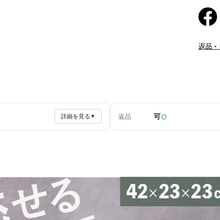
返品・
○
可
返品
詳細を見る
▼