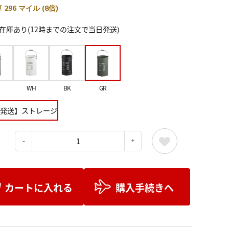
 296 マイル (8倍)
在庫あり(12時までの注文で当日発送)
WH
BK
GR
発送】ストレージ
：
カートに入れる
購入手続きへ