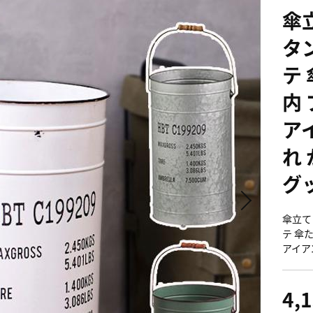
傘
タ
テ 
内
ア
れ
グ
傘立て
テ 傘
アイア
4,