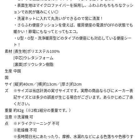
・表面生地はマイクロファイバーを採用し、ふわふわもちもちなクッシ
ョンでお尻が痛みにくい◎
・洗濯ネットに入れて丸洗いができるので常に清潔！
・さらふわ便座クッションを使えば、暖房便座の電源がOFFの状態でも
暖かい！節電にもなってとってもエコ。
・U型・O型・洗浄暖房型どのタイプの便座にも対応している便座シー
ト！
素材
[表生地]ポリエステル100%
[中芯]ウレタンフォーム
[裏面]ポリウレタン樹脂
生産
中国
国
サイ
[縦]約40cm／[横]約13cm／[厚さ]約2cm
ズ
※サイズは当店計測の実寸サイズです。実際の商品ならびにメーカー表
記サイズとは多少の誤差が生じる場合がございます。あらかじめご了承
ください。
重量
約82g（※2枚1組分の重量です。）
注意
※洗濯機 可
点
※ドライクリーニング 不可
※乾燥機 不可
※長時間日光にあたったり、摩擦、水漏れなどによる色落ちや色移りす