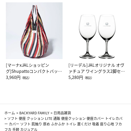
[マーナxJALショッピン
[リーデル]JALオリジナル オヴ
グ]Shupattoコンパクトバッグ
ァチュア ワイングラス2脚セッ
Drop JAL客室乗務員（LC）ス
3,960円
ト（レッドワイン）
5,280円
（税込）
（税込）
カーフ柄
ホーム
>
BACKYARD FAMILY
>
日用品雑貨
>
ソフト 便座 クッション LITE 通販 便座クッション 便座カバー トイレカバ
ー カバー ソフト 肌触り 厚め ふかふか トイレ 置くだけ 吸着 座り心地 フカ
フカ 手軽 カジュアル