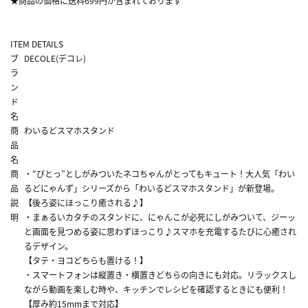
★商品の価格に送料699円が含まれております
ITEM DETAILS
ブ
DECOLE(デコレ)
ラ
ン
ド
名
商
わいるどスマホスタンド
品
名
商
・“ぴとっ”としがみついたネコちゃんがとってもキュート！大人気「わい
品
るどにゃんず」シリーズから「わいるどスマホスタンド」が新登場。
説
【後ろ姿にほっこり癒される♪】
明
・まぁるいカタチのスタンドに、にゃんこが必死にしがみついて、ジーッ
と画面を見つめる姿に思わずほっこり♪スマホを充電するたびに心癒され
るデザイン。
【タテ・ヨコどちらも置ける！】
・スマートフォンは縦置き・横置きどちらの向きにも対応。リラックスし
ながら動画を楽しむ時や、キッチンでレシピを確認するときにも便利！
【厚み約15mmまで対応】