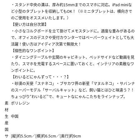
・スタンド中央の溝は、厚み約15mmまでのスマホに対応。iPad miniな
ど小型のタブレットを収納してもOK！（※ミニタブレットは、横向きで
のご使用をオススメいたします。）
【使い方は自分次第】
・小さなコルクボードを立て掛けてメモスタンドに。適度な重みがあるの
で、オフィスのデスクや受付カウンターではペーパーウェイトとしても大
活躍！使い方はアイディア次第で無限大！
【個性的なワンポイント】
・ダイニングテーブルや玄関のキャビネット、ベッドサイドなど動画を見
たり、スマホを充電するスペースに置いておくと、インテリアの素敵なワ
ンポイントに。
【わいるどにゃんずって・・・？】
・砂漠の天使「スナネコ」・ブサカワ界の新星「マヌルネコ」・サバンナ
のスーパーモデル「サーバルキャット」など、飼い猫とはひと味違う？！
ちょっぴり“わいるど”で、キュートなにゃんこたちをラインナップ。
素
ポリレジン
材
生
中国
産
国
サ
[縦]約5.5cm／[横]約6.5cm／[奥行]約9cm