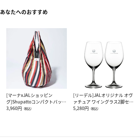
あなたへのおすすめ
[マーナxJALショッピン
[リーデル]JALオリジナル オヴ
グ]Shupattoコンパクトバッグ
ァチュア ワイングラス2脚セッ
Drop JAL客室乗務員（LC）ス
3,960円
ト（レッドワイン）
5,280円
（税込）
（税込）
カーフ柄