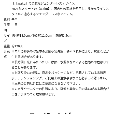
【【waku】の柔軟なジェンダーレスデザイン】
2021年スタートの【waku】。国内外の素材を使用し、多様なライフス
タイルに適応するジェンダーレスなアイテム。
素材
牛革
生産
中国
国
サイ
[縦]約18.0cm／[横]約11.0cm／[幅]約1.5cm
ズ
重量
約120ｇ
注意
※年月の経過や空気中の湿度や紫外線、熱や汚れ等により、劣化などが
点
生じる場合があります。
※長時間日光にあたったり、摩擦、水漏れなどによる色落ちや色移りす
ることがあります。
※お取り扱いの際は、商品やパッケージなどに記載されている品質表
示、アテンションタグ、ご使用上の注意事項などを必ずご確認下さい。
※本来の目的以外にはご使用にならないで下さい。
※カメラやモニターの性質により、画像と実物の色の違いがある場合が
ございますのでご理解願います。