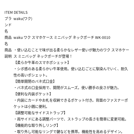
ITEM DETAILS
ブラ
waku(ワク)
ンド
名
商品
waku ワク スマホケース ミニバッグ ネックポーチ WK-0010
名
商品
・使い込むことで味が出る柔らかなレザー使いが魅力のワク スマホケー
説明
ス ミニバッグ ネックポーチが登場！
【柔らか牛革のスマホポシェット】
・シボ感のある柔らかい牛革使用。使い込むごとに馴染んでいく、耐久
性の高いポシェット。
【簡単開閉のバネ式口金】
・バネ式の口金採用で、開閉がスムーズ。使い勝手の良さが魅力。
【便利な内装ポケット】
・内装にカードやお札を収納できるポケット付き。背面のファスナーポ
ケットは小銭に便利。
【調整可能なサイドストラップ】
・両サイドにある調整パーツで、ストラップの長さを簡単に変更可能。
【機能的な取り外しリング】
・取り外し可能なリングで鍵などを携帯。機能性を高めるデザイン。