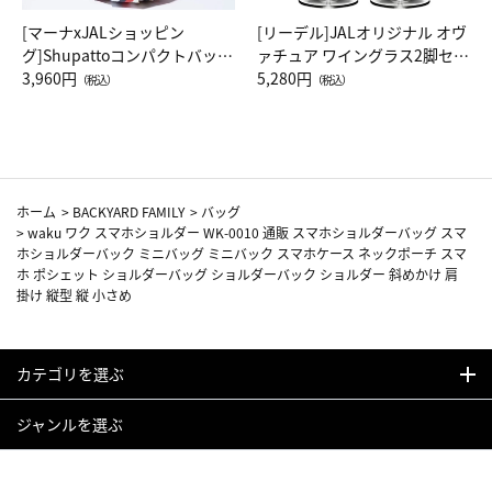
[マーナxJALショッピン
[リーデル]JALオリジナル オヴ
グ]Shupattoコンパクトバッグ
ァチュア ワイングラス2脚セッ
Drop JAL客室乗務員（LC）ス
3,960円
ト（レッドワイン）
5,280円
（税込）
（税込）
カーフ柄
ホーム
>
BACKYARD FAMILY
>
バッグ
>
waku ワク スマホショルダー WK-0010 通販 スマホショルダーバッグ スマ
ホショルダーバック ミニバッグ ミニバック スマホケース ネックポーチ スマ
ホ ポシェット ショルダーバッグ ショルダーバック ショルダー 斜めかけ 肩
掛け 縦型 縦 小さめ
カテゴリを選ぶ
ジャンルを選ぶ