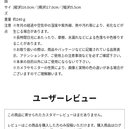
国
サイ
[縦]約16.0cm／[横]約17.0cm／[幅]約5.5cm
ズ
重量
約240ｇ
注意
※年月の経過や空気中の湿度や紫外線、熱や汚れ等により、劣化などが
点
生じる場合があります。
※長時間日光にあたったり、摩擦、水漏れなどによる色落ちや色移りす
ることがあります。
※お取り扱いの際は、商品やパッケージなどに記載されている品質表
示、アテンションタグ、ご使用上の注意事項などを必ずご確認下さい。
※本来の目的以外にはご使用にならないで下さい。
※カメラやモニターの性質により、画像と実物の色の違いがある場合が
ございますのでご理解願います。
ユーザーレビュー
この商品に寄せられたカスタマーレビューはまだありません。
レビューはこの商品を購入した方のみ投稿いただけます。購入商品はログ