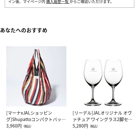
イン後、マイページ内
購入履歴一覧
からご確認いただけます。
あなたへのおすすめ
[マーナxJALショッピン
[リーデル]JALオリジナル オヴ
グ]Shupattoコンパクトバッグ
ァチュア ワイングラス2脚セッ
Drop JAL客室乗務員（LC）ス
3,960円
ト（レッドワイン）
5,280円
（税込）
（税込）
カーフ柄