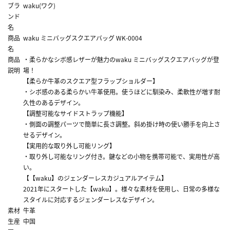
ブラ
waku(ワク)
ンド
名
商品
waku ミニバッグスクエアバッグ WK-0004
名
商品
・柔らかなシボ感レザーが魅力のwaku ミニバッグスクエアバッグが登
説明
場！
【柔らか牛革のスクエア型フラップショルダー】
・シボ感のある柔らかい牛革使用。使うほどに馴染み、柔軟性が増す耐
久性のあるデザイン。
【調整可能なサイドストラップ機能】
・側面の調整パーツで簡単に長さ調整。斜め掛け時の使い勝手を向上さ
せるデザイン。
【実用的な取り外し可能リング】
・取り外し可能なリング付き。鍵などの小物を携帯可能で、実用性が高
い。
【【waku】のジェンダーレスカジュアルアイテム】
2021年にスタートした【waku】。様々な素材を使用し、日常の多様な
スタイルに対応するジェンダーレスなデザイン。
素材
牛革
生産
中国