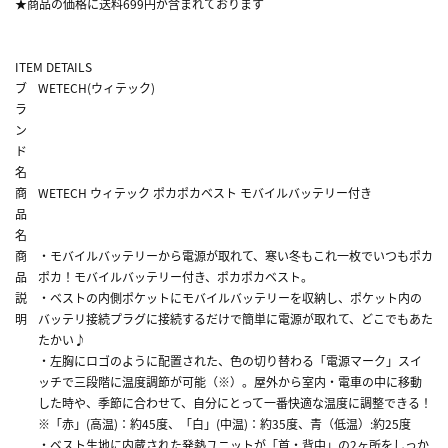
★商品の価格に送料699円が含まれております
ITEM DETAILS
ブ
WETECH(ウィテック)
ラ
ン
ド
名
商
WETECH ウィテック ポカポカベスト モバイルバッテリー付き
品
名
商
・モバイルバッテリーから電源が取れて、寒い冬もこれ一枚でいつもポカ
品
ポカ！モバイルバッテリー付き、ポカポカベスト。
説
・ベストの内側ポケットにモバイルバッテリーを収納し、ポケット内の
明
バッテリ接続プラグに接続するだけで簡単に電源が取れて、どこでもあた
たかい♪
・左胸にロゴのように配置された、色の切り替わる「電源マーク」スイ
ッチで三段階に温度調節が可能（※）。屋外から室内・電車の中に移動
した時や、季節に合わせて、自分にとって一番快適な温度に調整できる！
※「赤」(高温)：約45度、「白」(中温)：約35度、青（低温）:約25度
・ベスト生地に内蔵された発熱ユニットが「首・背中」の2ヶ所をしっか