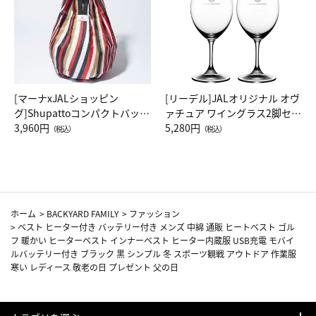
[マーナxJALショッピン
[リーデル]JALオリジナル オヴ
グ]Shupattoコンパクトバッグ
ァチュア ワイングラス2脚セッ
Drop JAL客室乗務員（LC）ス
3,960円
ト（レッドワイン）
5,280円
（税込）
（税込）
カーフ柄
ホーム
>
BACKYARD FAMILY
>
ファッション
>
ベスト ヒーター付き バッテリー付き メンズ 中綿 通販 ヒートベスト ゴル
フ 暖かい ヒーターベスト インナーベスト ヒーター内蔵服 USB充電 モバイ
ルバッテリー付き ブラック 黒 シンプル 冬 スポーツ観戦 アウトドア 作業服
寒い レディース 敬老の日 プレゼント 父の日