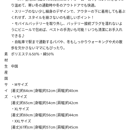
り温めて、寒い冬の通勤時や冬のアウトドアでも快適。
・スリーブのない少し細身のデザインで、アウターの下に着用しても着ぶ
くれせず、スタイルを崩さないのも嬉しいポイント！
・モバイルバッテリーを取り外し、バッテリー接続プラグを濡れないよ
うにビニールで包めば、ベストの手洗いも可能！いつも清潔にお手入れ
できる♪
・自転車で駅まで通勤するパパや、冬もしっかりウォーキングや犬の散
歩を欠かさないママにもぴったり。
素
ポリエステル50％・綿50％
材
生
中国
産
国
サ
・Mサイズ
イ
[着丈]約64cm [身幅]約52cm [肩幅]約40cm
ズ
・Lサイズ
[着丈]約65cm [身幅]約54cm [肩幅]約42cm
・XLサイズ
[着丈]約69cm [身幅]約56cm [肩幅]約44cm
・XXLサイズ
[着丈]67約cm [身幅]約57cm [肩幅]約45cm