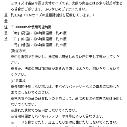
※サイズは当店平置き実寸サイズです。実際の商品とは多少の誤差が生じ
る場合がございます。あらかじめご了承ください。
重
約316g（※Mサイズの重量計測値を記載しています。）
量
注
※10000mAh使用可能時間
意
「赤」(高温)：約4時間温度：約45度
点
「白」(中温)：約5時間温度：約35度
「青」(低温)：約6時間温度：約25度
[洗濯方法]
※中性洗剤で手洗いし、洗濯後は風通しの良い所に干して乾かしてくだ
さい。
※また、洗濯の際は加熱線があるので強く揉んだり、叩いたりしないで
ください。
[注意事項]
※長期間使用しない場合は、モバイルバッテリーなどの電源に接続した
ままにしないでください。
※色落ちや製品の品質低下の予防として、高温のお湯や酸性洗剤は使用し
ないでください。
※濡れた状態での使用はしないでください。
※使用時間はモバイルバッテリーの容量によって異なります。
※コードを傷つけたり、加工したり無理に曲げたりしないでください。