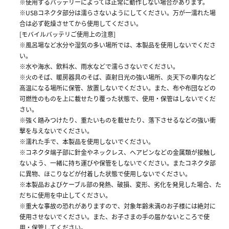
※使用するバッテリーによっては正常に動作しない場合があります。
※USBコネクタ部分は濡らさないようにしてください。万が一濡れた場
合は必ず乾燥させてから使用してください。
[モバイルバッテリご使用上の注意]
※風呂場など水分や湿気の多い場所では、本製品を使用しないでくださ
い。
※水や海水、飲料水、雨水などで濡らさないでください。
※火のそば、暖房器具のそば、直射日光の強い場所、炎天下の車内など
高温になる場所に保管、放置しないでください。また、布や布団などの
可燃性のものを上に載せたり覆った状態で、使用・保管はしないでくだ
さい。
※強く踏みつけたり、重たいものを載せたり、落下させるなどの強い衝
撃を与えないでください。
※濡れた手で、本製品を使用しないでください。
※コネクタ端子部に針金やネックレス、ヘアピンなどの金属類が接触し
ないよう、一緒に持ち運びや保管をしないでください。またコネクタ部
に異物、ほこりなどが付着した状態で使用しないでください。
※本製品およびケーブル部の発熱、破損、変形、劣化を発見した場合、た
だちに使用を中止してください。
※重大な事故の恐れがありますので、対象年齢未満のお子様には絶対に
使用させないでください。また、お子さまの手の届かないところで使
用・保管してください。