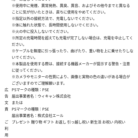
※使用中に発煙、異常発熱、異臭、異音、およびその他今までと異なる
ことに気が付いたときは、直ちに使用をやめてください。
※指定以外の接続方法で、充電しないでください。
※体に触れた状態で、長時間使用しないでください。
※火の中に投入しないでください。
※所定の充電時間を超えても充電が完了しない場合は、充電を中止してく
ださい。
※ケーブルを無理に引っ張ったり、曲げたり、重い物を上に乗せたりしな
いでください。
※本製品を使用する際は、接続する機器メーカーが提示する警告・注意
に従ってください。
※カメラやモニターの性質により、画像と実物の色の違いがある場合が
ございますのでご理解願います。
広
PSマークの種類：PSE
告
届出事業者名：ウィキャン株式会社
文
または
責
PSマークの種類：PSE
届出事業者名：株式会社エール
ご
プレゼント 贈り物 ギフト お返し 引っ越し祝い 新生活 お祝い 内祝い
利
用