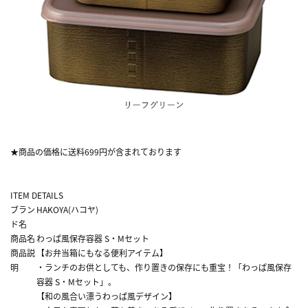
★商品の価格に送料699円が含まれております
ITEM DETAILS
ブラン
HAKOYA(ハコヤ)
ド名
商品名
わっぱ風保存容器 S・Mセット
商品説
【お弁当箱にもなる便利アイテム】
明
・ランチのお供としても、作り置きの保存にも重宝！「わっぱ風保存
容器 S・Mセット」。
【和の風合い漂うわっぱ風デザイン】