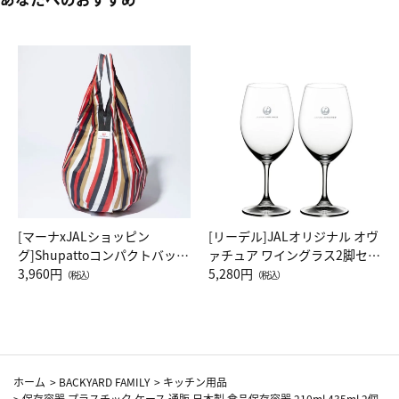
[マーナxJALショッピン
[リーデル]JALオリジナル オヴ
グ]Shupattoコンパクトバッグ
ァチュア ワイングラス2脚セッ
Drop JAL客室乗務員（LC）ス
3,960円
ト（レッドワイン）
5,280円
（税込）
（税込）
カーフ柄
ホーム
>
BACKYARD FAMILY
>
キッチン用品
>
保存容器 プラスチック ケース 通販 日本製 食品保存容器 210ml 435ml 2個