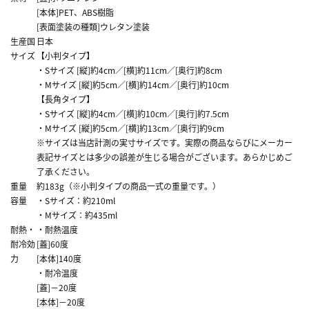
[本体]PET、ABS樹脂
[表面塗装の種類]ウレタン塗装
生産国
日本
サイズ
【小判タイプ】
・Sサイズ [縦]約4cm／[横]約11cm／[奥行]約8cm
・Mサイズ [縦]約5cm／[横]約14cm／[奥行]約10cm
【長角タイプ】
・Sサイズ [縦]約4cm／[横]約10cm／[奥行]約7.5cm
・Mサイズ [縦]約5cm／[横]約13cm／[奥行]約9cm
※サイズは当店計測の実寸サイズです。実際の商品ならびにメーカー
表記サイズとは多少の誤差が生じる場合がございます。あらかじめご
了承ください。
重量
約183g（※小判タイプの商品一式の重量です。）
容量
・Sサイズ：約210ml
・Mサイズ：約435ml
耐熱・
・耐熱温度
耐冷効
[蓋]60度
力
[本体]140度
・耐冷温度
[蓋]－20度
[本体]－20度