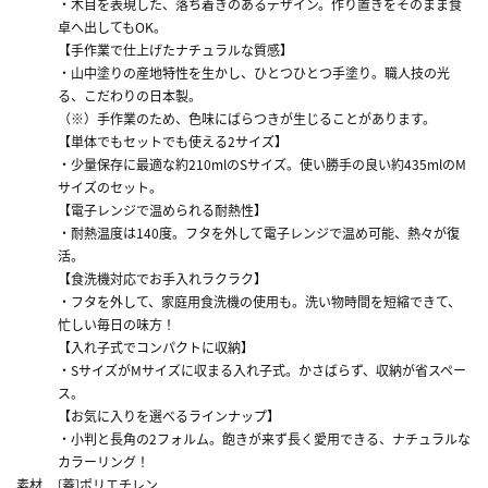
・木目を表現した、落ち着きのあるデザイン。作り置きをそのまま食
卓へ出してもOK。
【手作業で仕上げたナチュラルな質感】
・山中塗りの産地特性を生かし、ひとつひとつ手塗り。職人技の光
る、こだわりの日本製。
（※）手作業のため、色味にばらつきが生じることがあります。
【単体でもセットでも使える2サイズ】
・少量保存に最適な約210mlのSサイズ。使い勝手の良い約435mlのM
サイズのセット。
【電子レンジで温められる耐熱性】
・耐熱温度は140度。フタを外して電子レンジで温め可能、熱々が復
活。
【食洗機対応でお手入れラクラク】
・フタを外して、家庭用食洗機の使用も。洗い物時間を短縮できて、
忙しい毎日の味方！
【入れ子式でコンパクトに収納】
・SサイズがMサイズに収まる入れ子式。かさばらず、収納が省スペー
ス。
【お気に入りを選べるラインナップ】
・小判と長角の2フォルム。飽きが来ず長く愛用できる、ナチュラルな
カラーリング！
素材
[蓋]ポリエチレン