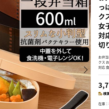
っ
ク
女
対応
切
お弁当箱
クス 
対応 
3,
積算
在庫