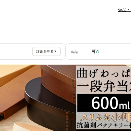
返品・
○
可
返品
詳細を見る
▼