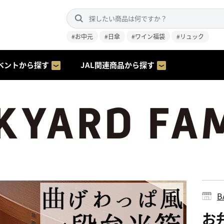
#お中元
#日傘
#ワイン福袋
#リュック
ベントから探す
JAL関連商品から探す
B
お弁