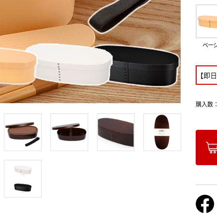
ベー
【即日
購入数