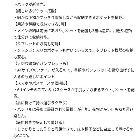
トバッグが新発売。
【嬉しい多ポケット搭載】
・細かな小物がすっきり整頓しながら収納できるポケットを搭載。
【用途や種類で収納できる3層】
・メイン収納は前後にあおりポケットを配置し3層構造に。用途や種類
で仕分けて収納可能。
【タブレットの収納も可能】
・クッション入りのポケットも付いているので、タブレット機器の収納
も安心。
【大切な書類やパンフレットも】
・A4サイズのファイルが入るので、書類やパンフレットを折り曲げずに
入るのも嬉しいポイント
【スマホやパスケースの収納に】
・6.1インチのスマホやパスケースが丁度よく収まるアウトポケットを配
置。
【肩に掛けて持ち運びラクラク】
・ハンドルは長めに設計されて肩掛けが可能。荷物が多い日も持ち運び
楽ちん。
【底鋲付きで安定して置ける】
・しっかりとした作りと底鋲付きで、床や椅子などに自立して置けるの
もGOOD。