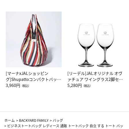
[マーナxJALショッピン
[リーデル]JALオリジナル オヴ
グ]Shupattoコンパクトバッグ
ァチュア ワイングラス2脚セッ
Drop JAL客室乗務員（LC）ス
3,960円
ト（レッドワイン）
5,280円
（税込）
（税込）
カーフ柄
ホーム
>
BACKYARD FAMILY
>
バッグ
>
ビジネストートバッグ レディース 通販 トートバック 自立 する トート バッ