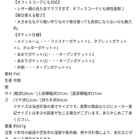
【オフィスコーデにも対応】
・レザー調の見た目でラフすぎず、オフィスコーデとも相性抜群♪
【毎日使える軽さ】
・大きめなながら軽い作りなので毎日使っても負担にならないのも魅力
的。
【ポケット仕様】
・メインルーム・・・ファスナーポケット×1、タブレットポケット
×1、ホルダーポケット×1
・あおりポケット(1)・・・オープンポケット×2
・あおりポケット(2)・・・オープンポケット×2
・外側・・・オープンポケット×1
素材
PVC
生産
中国
国
サイ
[縦]約28cm／[上部横幅]約37cm／[底部横幅]約37cm
ズ
[マチ]約12cm／[持ち手]約60cm
※サイズは当店計測の実寸サイズです。実際の商品ならびにメーカー表
記サイズとは多少の誤差が生じる場合がございます。あらかじめご了承
ください。
重量
約687g
注意
※年月の経過や空気中の湿度や紫外線、熱や汚れ等により、劣化などが
点
生じる場合があります。