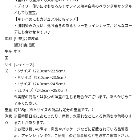
・デイリー使いにはもちろん！オフィス用や自宅のベランダ用サンダル
としても重宝。
【キレイめにもカジュアルにもマッチ】
・肌馴染みの良い、落ち着きのあるカラーをラインナップ。どんなコー
デにも合わせやすい♪
素材
[甲皮]合成皮革
[底材]合成底
生産
中国
国
サイ
[レディース]
ズ
・Sサイズ（22.0cm～22.5cm）
・Mサイズ（23.0cm～23.5cm）
・Lサイズ（24.0cm～24.5cm）
・LLサイズ（24.5cm～25.0cm）
※実際の商品とは多少の誤差が生じる場合がございます。あらかじめご
了承ください。
重量
約135g（※Mサイズの商品片足分の重量です。）
注意
※長時間日光にあたったり、摩擦、水漏れなどによる色落ちや色移りす
点
ることがあります。
※お取り扱いの際は、商品やパッケージなどに記載されている品質表
示、アテンションタグ、ご使用上の注意事項などを必ずご確認下さい。