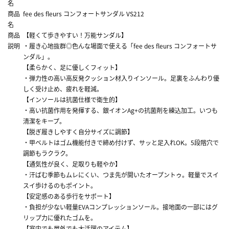
名
商品
fee des fleurs コンフォートサンダル VS212
名
商品
【軽くて歩きやすい！万能サンダル】
説明
・履き心地抜群◎色んな場面で使える「fee des fleurs コンフォートサ
ンダル」。
【柔らかく、足に優しくフィット】
・弾力性の高い高反発クッション材入りインソール。足裏をふんわり優
しく受け止め、疲れを軽減。
【インソールは抗菌仕様で衛生的】
・高い抗菌作用を発揮する、銀イオンAg+の抗菌剤を練込加工。いつも
清潔をキープ。
【脱ぎ履きしやすく自分サイズに調節】
・甲ベルトはゴム機能付きで締め付けず、サッと足入れOK。5段階穴で
調節もラクラク。
【通気性が良く、足取りも軽やか】
・汗ばむ季節もムレにくい、つま先が開いたオープントゥ。軽量でスイ
スイ歩けるのもポイント。
【安定感のある歩行をサポート】
・負担が少ない軽量EVAコンプレッションソール。接地面の一部にはグ
リップ力に優れたゴムを。
【室内でも屋外でも大活躍のアイテム】