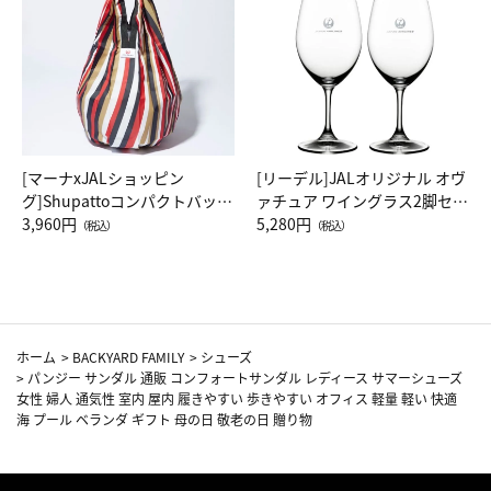
[マーナxJALショッピン
[リーデル]JALオリジナル オヴ
グ]Shupattoコンパクトバッグ
ァチュア ワイングラス2脚セッ
Drop JAL客室乗務員（LC）ス
3,960円
ト（レッドワイン）
5,280円
（税込）
（税込）
カーフ柄
ホーム
>
BACKYARD FAMILY
>
シューズ
>
パンジー サンダル 通販 コンフォートサンダル レディース サマーシューズ
女性 婦人 通気性 室内 屋内 履きやすい 歩きやすい オフィス 軽量 軽い 快適
海 プール ベランダ ギフト 母の日 敬老の日 贈り物