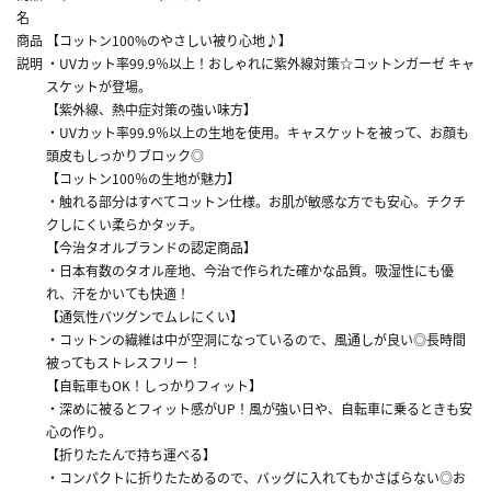
名
商品
【コットン100%のやさしい被り心地♪】
説明
・UVカット率99.9％以上！おしゃれに紫外線対策☆コットンガーゼ キャ
スケットが登場。
【紫外線、熱中症対策の強い味方】
・UVカット率99.9％以上の生地を使用。キャスケットを被って、お顔も
頭皮もしっかりブロック◎
【コットン100％の生地が魅力】
・触れる部分はすべてコットン仕様。お肌が敏感な方でも安心。チクチ
クしにくい柔らかタッチ。
【今治タオルブランドの認定商品】
・日本有数のタオル産地、今治で作られた確かな品質。吸湿性にも優
れ、汗をかいても快適！
【通気性バツグンでムレにくい】
・コットンの繊維は中が空洞になっているので、風通しが良い◎長時間
被ってもストレスフリー！
【自転車もOK！しっかりフィット】
・深めに被るとフィット感がUP！風が強い日や、自転車に乗るときも安
心の作り。
【折りたたんで持ち運べる】
・コンパクトに折りたためるので、バッグに入れてもかさばらない◎お