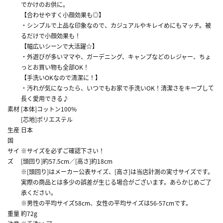
でかけのお供に。
【合わせやすく小顔効果も◎】
・シンプルで上品な印象なので、カジュアルやキレイめにもマッチ。被
るだけで小顔効果も！
【幅広いシーンで大活躍☆】
・外遊びが多いママや、ガーデニング、キャンプなどのレジャー、ちょ
っとお買い物も全部OK！
【手洗いOKなので清潔に！】
・汚れが気になったら、いつでもお家で手洗いOK！清潔さをキープして
長く愛用できる♪
素材
[本体]コットン100%
[芯地]ポリエステル
生産
日本
国
サイ
※サイズを必ずご確認下さい！
ズ
[頭回り]約57.5cm／[高さ]約18cm
※[頭回り]はメーカー公表サイズ、[高さ]は当店計測の実寸サイズです。
実際の商品とは多少の誤差が生じる場合がございます。あらかじめご了
承ください。
※男性の平均サイズ58cm、女性の平均サイズは56-57cmです。
重量
約72g