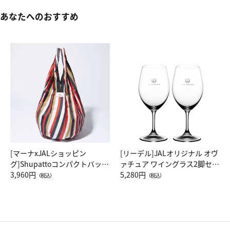
あなたへのおすすめ
[マーナxJALショッピン
[リーデル]JALオリジナル オヴ
グ]Shupattoコンパクトバッグ
ァチュア ワイングラス2脚セッ
Drop JAL客室乗務員（LC）ス
3,960円
ト（レッドワイン）
5,280円
（税込）
（税込）
カーフ柄