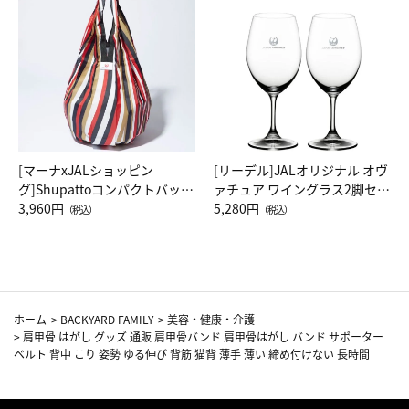
[マーナxJALショッピン
[リーデル]JALオリジナル オヴ
グ]Shupattoコンパクトバッグ
ァチュア ワイングラス2脚セッ
Drop JAL客室乗務員（LC）ス
3,960円
ト（レッドワイン）
5,280円
（税込）
（税込）
カーフ柄
ホーム
>
BACKYARD FAMILY
>
美容・健康・介護
>
肩甲骨 はがし グッズ 通販 肩甲骨バンド 肩甲骨はがし バンド サポーター
ベルト 背中 こり 姿勢 ゆる伸び 背筋 猫背 薄手 薄い 締め付けない 長時間