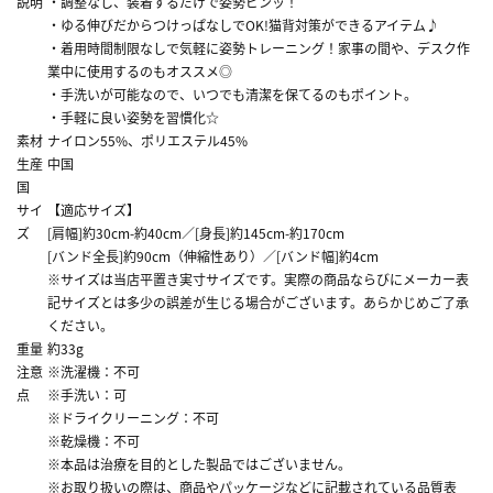
説明
・調整なし、装着するだけで姿勢ピンッ！
・ゆる伸びだからつけっぱなしでOK!猫背対策ができるアイテム♪
・着用時間制限なしで気軽に姿勢トレーニング！家事の間や、デスク作
業中に使用するのもオススメ◎
・手洗いが可能なので、いつでも清潔を保てるのもポイント。
・手軽に良い姿勢を習慣化☆
素材
ナイロン55%、ポリエステル45%
生産
中国
国
サイ
【適応サイズ】
ズ
[肩幅]約30cm-約40cm／[身長]約145cm-約170cm
[バンド全長]約90cm（伸縮性あり）／[バンド幅]約4cm
※サイズは当店平置き実寸サイズです。実際の商品ならびにメーカー表
記サイズとは多少の誤差が生じる場合がございます。あらかじめご了承
ください。
重量
約33g
注意
※洗濯機：不可
点
※手洗い：可
※ドライクリーニング：不可
※乾燥機：不可
※本品は治療を目的とした製品ではございません。
※お取り扱いの際は、商品やパッケージなどに記載されている品質表