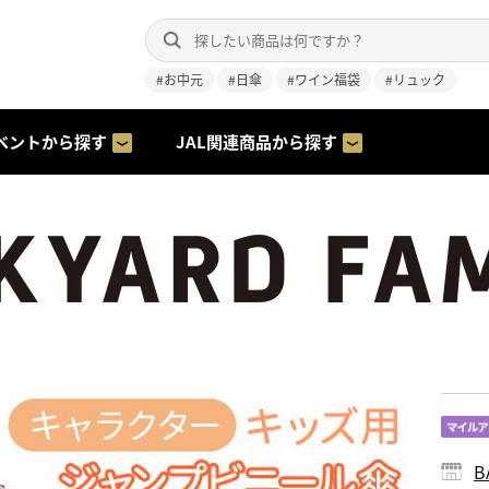
#お中元
#日傘
#ワイン福袋
#リュック
ベントから探す
JAL関連商品から探す
B