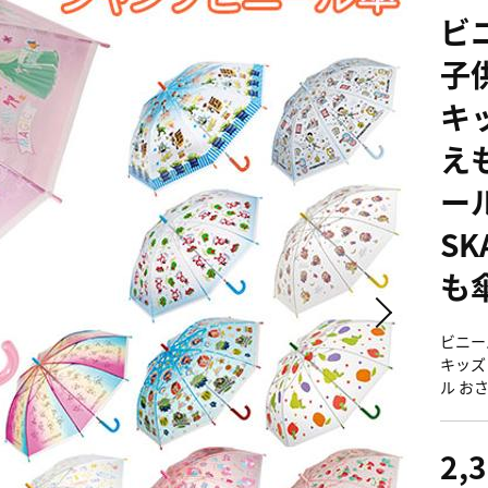
ビ
子
キ
え
ー
SK
も
ビニー
キッズ
ル おさ
2,