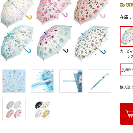
積算
在庫
カービィ
ン
長傘5
購入数