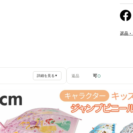
返品・
○
可
返品
詳細を見る
▼