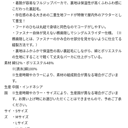
・着脱が容易なフルジップパーカで、裏地は保温性が高くふわふわ感に
こだわった裏起毛。
・存在感のある大きめの二重生地フードが特徴で屋内外のアウターとし
て重宝！
・フードのひもは丸紐で身頃と同色なのでコーデがしやすい。
・ファスナー自体が見えない務歯隠しでシングルスライダー仕様。（※
務歯隠しとは、ファスナーのかみ合わせ部分を見せないように仕立てる
縫製方法です。）
・裏地はふかふかで保温性の高い裏起毛にしながら、綿とポリエステル
の生地にすることで軽くて丈夫なパーカに仕上がっている。
素材
綿52%・ポリエステル48%
※[表糸]綿100%
※生産時期やカラーにより、素材の組成割合が異なる場合がございま
す。
生産
中国・インドネシア
国
※生産時期やカラー・サイズにより、生産国が異なる場合がございま
す。お買い上げ時にお選びいただくことはできませんので、予めご了承
ください。
サイ
・Sサイズ
ズ
・Mサイズ
・Lサイズ