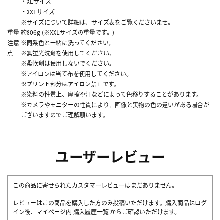
・XLサイズ
・XXLサイズ
※サイズについて詳細は、サイズ表をご覧くださいませ。
重量
約806g (※XXLサイズの重量です。)
注意
※同系色と一緒に洗ってください。
点
※無蛍光洗剤を使用してください。
※柔軟剤は使用しないでください。
※アイロンは当て布を使用してください。
※プリント部分はアイロン禁止です。
※染料の性質上、摩擦や汗などによって色移りすることがあります。
※カメラやモニターの性質により、画像と実物の色の違いがある場合が
ございますのでご理解願います。
ユーザーレビュー
この商品に寄せられたカスタマーレビューはまだありません。
レビューはこの商品を購入した方のみ投稿いただけます。購入商品はログ
イン後、マイページ内
購入履歴一覧
からご確認いただけます。