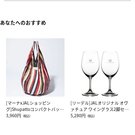
あなたへのおすすめ
[マーナxJALショッピン
[リーデル]JALオリジナル オヴ
グ]Shupattoコンパクトバッグ
ァチュア ワイングラス2脚セッ
Drop JAL客室乗務員（LC）ス
3,960円
ト（レッドワイン）
5,280円
（税込）
（税込）
カーフ柄