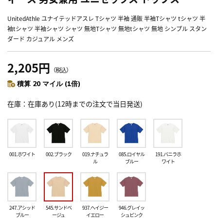
UnitedAthle ユナイテッドアスレ Tシャツ 半袖 通販 半袖Tシャツ tシャツ 半
袖tシャツ 半袖シャツ シャツ 無地Tシャツ 無地tシャツ 無地 シンプル スタン
ダード カジュアル メンズ
2,205円
（税込）
積算 20 マイル (1倍)
在庫
在庫あり(12時までの注文で当日発送)
001.ホワイト
002.ブラック
019.ナチュラ
085.ロイヤル
191.バニラホ
ル
ブルー
ワイト
247.アシッド
545.サンドベ
937.ヘイジー
946.グレイッ
ブルー
ージュ
イエロー
シュピンク