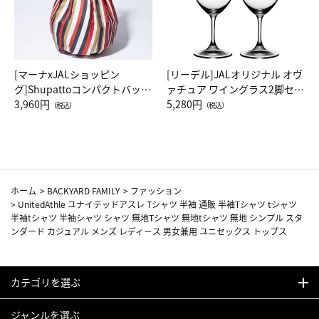
[マーナxJALショッピン
[リーデル]JALオリジナル オヴ
グ]Shupattoコンパクトバッグ
ァチュア ワイングラス2脚セッ
Drop JAL客室乗務員（LC）ス
3,960円
ト（レッドワイン）
5,280円
（税込）
（税込）
カーフ柄
ホーム
>
BACKYARD FAMILY
>
ファッション
>
UnitedAthle ユナイテッドアスレ Tシャツ 半袖 通販 半袖Tシャツ tシャツ
半袖tシャツ 半袖シャツ シャツ 無地Tシャツ 無地tシャツ 無地 シンプル スタ
ンダード カジュアル メンズ レディ－ス 男女兼用 ユニセックス トップス
カテゴリを選ぶ
ジャンルを選ぶ