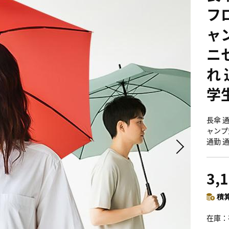
フ
ャン
ニ
れ 
学
長傘 通
ャンプ
通勤 
3,
積算
在庫