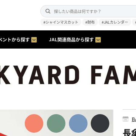
#シャインマスカット
#財布
#JALカレンダー
ベントから探す
JAL関連商品から探す
B
長傘