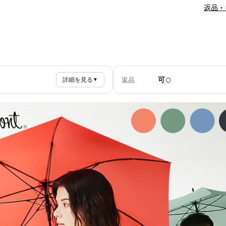
返品・
○
可
返品
詳細を見る
▼