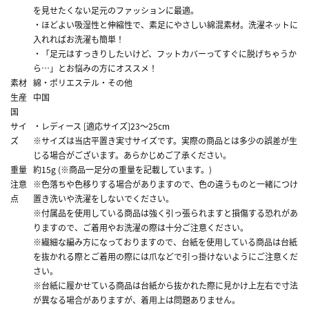
を見せたくない足元のファッションに最適。
・ほどよい吸湿性と伸縮性で、素足にやさしい綿混素材。洗濯ネットに
入れればお洗濯も簡単！
・「足元はすっきりしたいけど、フットカバーってすぐに脱げちゃうか
ら…」とお悩みの方にオススメ！
素材
綿・ポリエステル・その他
生産
中国
国
サイ
・レディース [適応サイズ]23～25cm
ズ
※サイズは当店平置き実寸サイズです。実際の商品とは多少の誤差が生
じる場合がございます。あらかじめご了承ください。
重量
約15g (※商品一足分の重量を記載しています。)
注意
※色落ちや色移りする場合がありますので、色の違うものと一緒につけ
点
置き洗いや洗濯をしないでください。
※付属品を使用している商品は強く引っ張られますと損傷する恐れがあ
りますので、ご着用やお洗濯の際は十分ご注意ください。
※繊細な編み方になっておりますので、台紙を使用している商品は台紙
を抜かれる際とご着用の際には爪などで引っ掛けないようにご注意くだ
さい。
※台紙に履かせている商品は台紙から抜かれた際に見かけ上左右で寸法
が異なる場合がありますが、着用上は問題ありません。