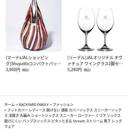
[マーナxJALショッピン
[リーデル]JALオリジナル オヴ
グ]Shupattoコンパクトバッグ
ァチュア ワイングラス2脚セッ
Drop JAL客室乗務員（LC）ス
3,960円
ト（レッドワイン）
5,280円
（税込）
（税込）
カーフ柄
ホーム
>
BACKYARD FAMILY
>
ファッション
>
フットカバー レディース 脱げない 通販 カバーソックス スニーカーソック
ス 深履き 丸編み ショートソックス スニーカー ローファー くつ下 ソックス
脱げにくい パンプスソックス ピタッとまる Stream ストリーム 靴下 レッグ
ウェア