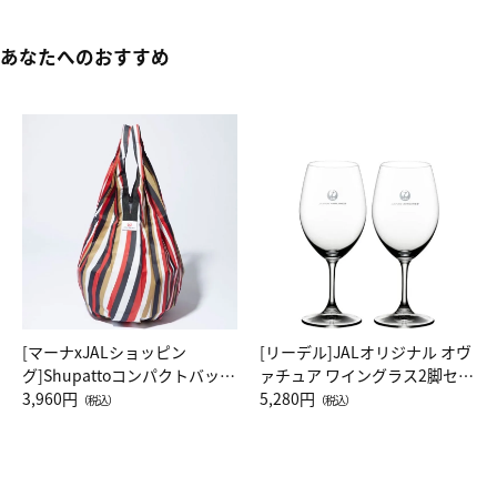
あなたへのおすすめ
[マーナxJALショッピン
[リーデル]JALオリジナル オヴ
グ]Shupattoコンパクトバッグ
ァチュア ワイングラス2脚セッ
Drop JAL客室乗務員（LC）ス
3,960円
ト（レッドワイン）
5,280円
（税込）
（税込）
カーフ柄