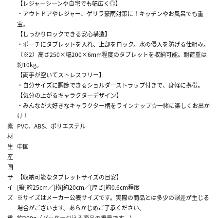
【レジャーシーンや自宅でも幅広く◎】
・アウトドアやレジャー、ゲリラ豪雨対策に！キッチンやお風呂でも重
宝。
【しっかりロックできる安心構造】
・ポーチにタブレットを入れ、上部をロック。水の侵入を防げる仕組み。
（※2）高さ250×幅200×6mm程度のタブレットを収納可能。耐荷重は
約10kg。
【両手が空いてストレスフリー】
・自分サイズに調節できるショルダーストラップ付きで、身軽に携帯。
【気分の上がるキャラクターデザイン】
・みんなが大好きなキャラクター柄をラインナップ☆一緒に楽しくお出か
け！
素
PVC、ABS、ポリエステル
材
生
中国
産
国
サ
【収納可能なタブレットサイズの目安】
イ
[縦]約25cm／[横]約20cm／[厚さ]約0.6cm程度
ズ
※サイズはメーカー公表サイズです。実際の商品とは多少の誤差が生じる
場合がございます。あらかじめご了承ください。
重
約200g（パッケージ込み商品の重量です。）