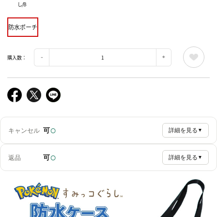
し/B
防水ポーチ
購入数：
○
可
キャンセル
詳細を見る
▼
○
可
返品
詳細を見る
▼