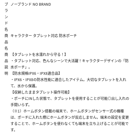
ブ
ノーブランド NO BRAND
ラ
ン
ド
名
商
キャラクター タブレット対応 防水ポーチ
品
名
商
【タブレットを水濡れから守る！】
品
・タブレット対応、色んなシーンで大活躍！キャラクターデザインの「防
説
水ポーチ」。
明
【防水規格IPX6・IPX8適合品】
・IPX6・IPX8の防水性能に適合したアイテム。大切なタブレットを入れ
て、水から保護。
【収納したままタブレット操作可能】
・ポーチにINした状態で、タブレットを使用することが可能◎出し入れの
手間いらず。
（※1）ホームボタン搭載の端末で、ホームボタンがセンサー式の機種
は、ポーチに入れた際にホームボタンが反応しません。端末の設定を変更
することで、ホームボタンを使わなくても端末を立ち上げることが可能で
す。