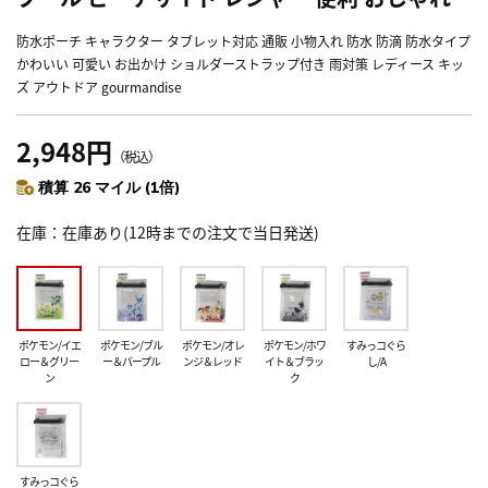
防水ポーチ キャラクター タブレット対応 通販 小物入れ 防水 防滴 防水タイプ
かわいい 可愛い お出かけ ショルダーストラップ付き 雨対策 レディース キッ
ズ アウトドア gourmandise
2,948円
（税込）
積算 26 マイル (1倍)
在庫
在庫あり(12時までの注文で当日発送)
ポケモン/イエ
ポケモン/ブル
ポケモン/オレ
ポケモン/ホワ
すみっコぐら
ロー＆グリー
ー＆パープル
ンジ＆レッド
イト＆ブラッ
し/A
ン
ク
すみっコぐら