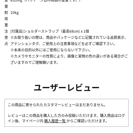
量
耐
10kg
荷
重
注
[付属品]ショルダーストラップ（最長68cm) x 1個
意
※お取り扱いの際は、商品やパッケージなどに記載されている品質表示、
点
アテンションタグ、ご使用上の注意事項などを必ずご確認下さい。
※本来の目的以外にはご使用にならないで下さい。
※カメラやモニターの性質により、画像と実物の色の違いがある場合がご
ざいますのでご理解願います。
ユーザーレビュー
この商品に寄せられたカスタマーレビューはまだありません。
レビューはこの商品を購入した方のみ投稿いただけます。購入商品はログ
イン後、マイページ内
購入履歴一覧
からご確認いただけます。