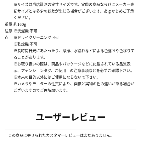
※サイズは当店計測の実寸サイズです。実際の商品ならびにメーカー表
記サイズとは多少の誤差が生じる場合がございます。あｇかじめご了承
ください。
重量
約160g
注意
※洗濯機 不可
点
※ドライクリーニング 不可
※乾燥機 不可
※長時間日光にあたったり、摩擦、水漏れなどによる色落ちや色移りす
ることがあります。
※お取り扱いの際は、商品やパッケージなどに記載されている品質表
示、アテンションタグ、ご使用上の注意事項などを必ずご確認下さい。
※本来の目的以外にはご使用にならないで下さい。
※カメラやモニターの性質により、画像と実物の色の違いがある場合が
ございますのでご理解願います。
ユーザーレビュー
この商品に寄せられたカスタマーレビューはまだありません。