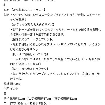
名
商品
【遊び心あふれるイラスト】
説明
・AND PACKABLEからユニークなプリントとしっかり収納力のトートバ
ッグが登場♪
【B4がすっぽり入る大きめサイズ】
・縦型トートだからB4サイズのファイルやノートもすっぽり収まる頼れ
る収納力◎※一部はみ出す恐れがあります。
【個性が光るユニークなプリント】
・思わず目を引くおしゃれなプリントデザインでいつものコーデにさり
げなく遊び心をオン♪
【使うほど馴染むくったり感】
・コットンならではのくったりとした風合いが使い込むほどこなれた雰
囲気を演出してくれる〇
【軽くて持ち歩きもラクラク】
・軽い仕上がりだからサブバッグとしてもメインとしても気軽に持ち歩
ける一枚。
素材
綿100%
生産
インド
国
サイ
[縦]約41cm／[上部横幅]約37cm／[底部横幅]約32cm
ズ
[マチ]約6cm／[持ち手]約66cm