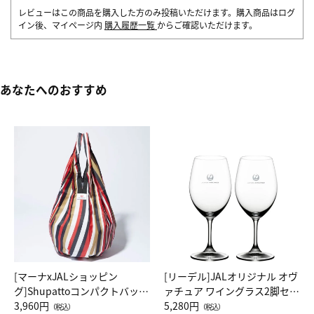
レビューはこの商品を購入した方のみ投稿いただけます。購入商品はログ
イン後、マイページ内
購入履歴一覧
からご確認いただけます。
あなたへのおすすめ
[マーナxJALショッピン
[リーデル]JALオリジナル オヴ
グ]Shupattoコンパクトバッグ
ァチュア ワイングラス2脚セッ
Drop JAL客室乗務員（LC）ス
3,960円
ト（レッドワイン）
5,280円
（税込）
（税込）