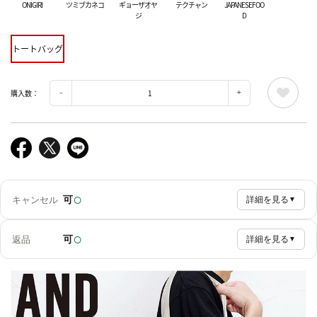
ONIGIRI
ツミブカネコ
ギョーザオヤ
テクチャン
JAPANESEFOO
ジ
D
トートバッグ
購入数：
○
可
キャンセル
詳細を見る
▼
○
可
返品
詳細を見る
▼