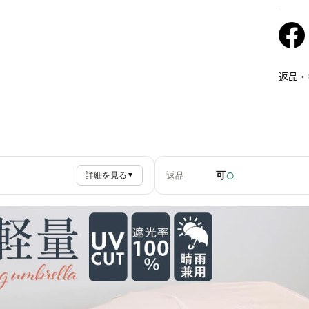
返品・
○
可
返品
詳細を見る
▼