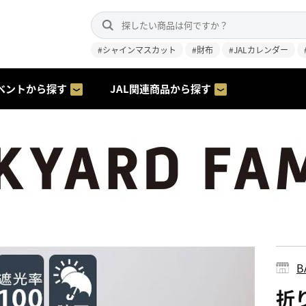
#シャインマスカット
#財布
#JALカレンダー
ベントから探す
JAL関連商品から探す
B
折