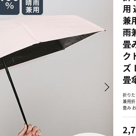
用
兼
雨
畳
クト
ズ 
畳
折りた
兼用折
畳み 
2,