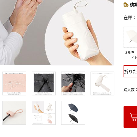
積算
在庫
ミルキ
イ
折りた
購入数