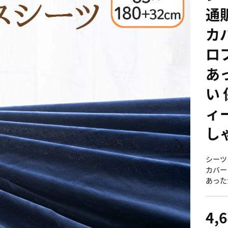
通
カ
ロ
あ
い 
ィ
し
シーツ
カバー
あった
4,