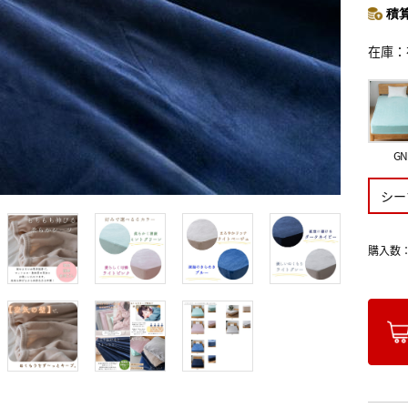
積算
在庫
GN
シー
購入数