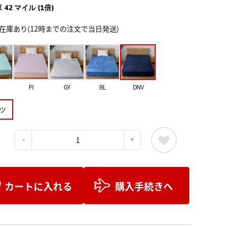
 42 マイル (1倍)
在庫あり(12時までの注文で当日発送)
PI
GY
BL
DNV
ツ
：
カートに入れる
購入手続きへ