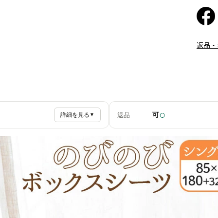
返品・
○
可
返品
詳細を見る
▼