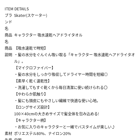
ITEM DETAILS
ブラ
Skater(スケーター)
ンド
名
商品
キャラクター 吸水速乾ヘアドライタオル
名
商品
【吸水速乾で時短】
説明
・髪の水分をぐんぐん吸い取る「キャラクター 吸水速乾ヘアドライタオ
ル」。
【マイクロファイバー】
・髪の水分をしっかり吸収してドライヤー時間を短縮◎
【素早く乾く速乾性】
・洗濯してもすぐ乾くから毎日清潔に使い続けられる〇
【やわらか肌触り】
・髪にも頭皮にもやさしい繊維で快適な使い心地。
【ロングサイズ設計】
100×40cmの大きめサイズで髪全体を包み込める!
【キャラクター柄】
・お気に入りのキャラクターと一緒でバスタイムが楽しい♪
素材
ポリエステル80%、ナイロン20%
生産
中国