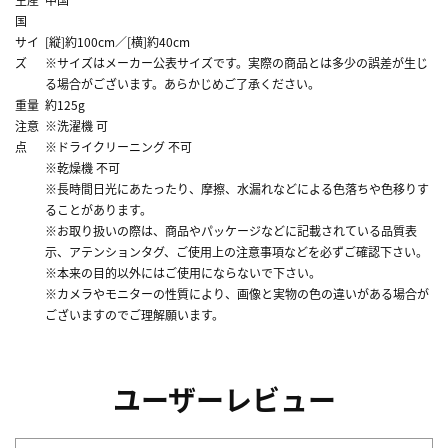
国
サイ
[縦]約100cm／[横]約40cm
ズ
※サイズはメーカー公表サイズです。実際の商品とは多少の誤差が生じ
る場合がございます。あらかじめご了承ください。
重量
約125g
注意
※洗濯機 可
点
※ドライクリーニング 不可
※乾燥機 不可
※長時間日光にあたったり、摩擦、水漏れなどによる色落ちや色移りす
ることがあります。
※お取り扱いの際は、商品やパッケージなどに記載されている品質表
示、アテンションタグ、ご使用上の注意事項などを必ずご確認下さい。
※本来の目的以外にはご使用にならないで下さい。
※カメラやモニターの性質により、画像と実物の色の違いがある場合が
ございますのでご理解願います。
ユーザーレビュー