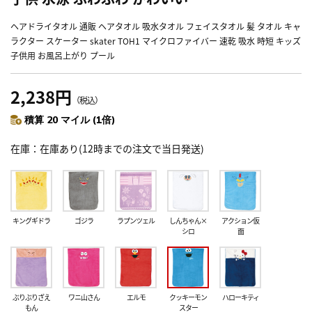
ヘアドライタオル 通販 ヘアタオル 吸水タオル フェイスタオル 髪 タオル キャ
ラクター スケーター skater TOH1 マイクロファイバー 速乾 吸水 時短 キッズ
子供用 お風呂上がり プール
2,238円
（税込）
積算 20 マイル (1倍)
在庫
在庫あり(12時までの注文で当日発送)
キングギドラ
ゴジラ
ラプンツェル
しんちゃん×
アクション仮
シロ
面
ぶりぶりざえ
ワニ山さん
エルモ
クッキーモン
ハローキティ
もん
スター