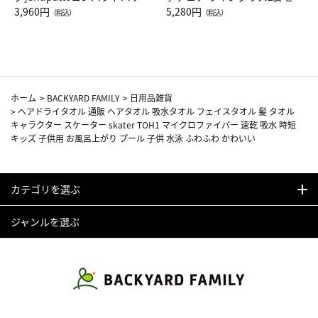
Drop JAL客室乗務員（LC）ス
3,960円
ト（レッドワイン）
5,280円
（税込）
（税込）
カーフ柄
ホーム
>
BACKYARD FAMILY
>
日用品雑貨
>
ヘアドライタオル 通販 ヘアタオル 吸水タオル フェイスタオル 髪 タオル
キャラクター スケーター skater TOH1 マイクロファイバー 速乾 吸水 時短
キッズ 子供用 お風呂上がり プール 子供 水泳 ふわふわ かわいい
カテゴリを選ぶ
ジャンルを選ぶ