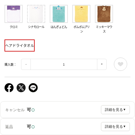
クロミ
シナモロール
はんぎょどん
ポムポムプリ
ミッキーマウ
ン
ス
ヘアドライタオル
購入数：
○
可
キャンセル
詳細を見る
▼
○
可
返品
詳細を見る
▼