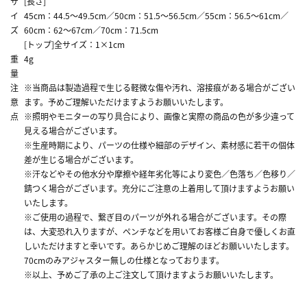
サ
[長さ]
イ
45cm：44.5～49.5cm／50cm：51.5～56.5cm／55cm：56.5～61cm／
ズ
60cm：62～67cm／70cm：71.5cm
[トップ]全サイズ：1×1cm
重
4g
量
注
※当商品は製造過程で生じる軽微な傷や汚れ、溶接痕がある場合がござい
意
ます。予めご理解いただけますようお願いいたします。
点
※照明やモニターの写り具合により、画像と実際の商品の色が多少違って
見える場合がございます。
※生産時期により、パーツの仕様や細部のデザイン、素材感に若干の個体
差が生じる場合がございます。
※汗などやその他水分や摩擦や経年劣化等により変色／色落ち／色移り／
錆つく場合がございます。充分にご注意の上着用して頂けますようお願い
いたします。
※ご使用の過程で、繋ぎ目のパーツが外れる場合がございます。その際
は、大変恐れ入りますが、ペンチなどを用いてお客様ご自身で優しくお直
しいただけますと幸いです。あらかじめご理解のほどお願いいたします。
70cmのみアジャスター無しの仕様となっております。
※以上、予めご了承の上ご注文して頂けますようお願いいたします。