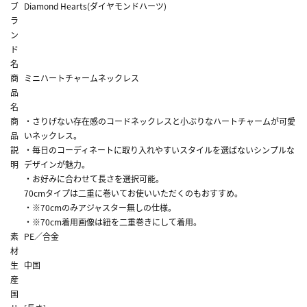
ブ
Diamond Hearts(ダイヤモンドハーツ)
ラ
ン
ド
名
商
ミニハートチャームネックレス
品
名
商
・さりげない存在感のコードネックレスと小ぶりなハートチャームが可愛
品
いネックレス。
説
・毎日のコーディネートに取り入れやすいスタイルを選ばないシンプルな
明
デザインが魅力。
・お好みに合わせて長さを選択可能。
70cmタイプは二重に巻いてお使いいただくのもおすすめ。
・※70cmのみアジャスター無しの仕様。
・※70cm着用画像は紐を二重巻きにして着用。
素
PE／合金
材
生
中国
産
国