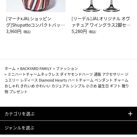
[マーナxJALショッピン
[リーデル]JALオリジナル オヴ
グ]Shupattoコンパクトバッグ
ァチュア ワイングラス2脚セッ
Drop JAL客室乗務員（LC）ス
3,960円
ト（レッドワイン）
5,280円
（税込）
（税込）
カーフ柄
ホーム
>
BACKYARD FAMILY
>
ファッション
>
ミニハートチャームネックレス ダイヤモンドハーツ 通販 アクセサリー ジ
ュエリー レディース Diamond Hearts ハートチャーム ペンダント チャーム
おしゃれ きれいめ かわいい カジュアル シンプル 小さめ 誕生日 ギフト 贈り
物 プレゼント
カテゴリを選ぶ
ジャンルを選ぶ