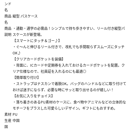
ンド
名
商品
縦型 パスケース
名
商品
・通勤・通学の必需品！シンプルで持ち歩きやすい、リール付き縦型パ
説明
スケースが新登場。
【スマートにタッチ＆ゴー♪】
・ぐ～んと伸びるリール付きで、改札でも手間取らずスムーズにタッチ
OK♪
【クリアカードポケットを装備】
・背面に、ICカードや定期券を入れておけるカードポケットを配置。ク
リア仕様なので、社員証を入れるのにも最適◎
【簡単取り付け】
・ストラップはナスカンで着脱OK。バッグのハンドルなどに取り付けて
おけば迷子にならず、必要な時にサッと取り出せるのが嬉しい！
【お気に入りをチョイス】
・落ち着きのあるPU素材のケースに、食べ物やアニマルなどの立体的な
モチーフをプラスした可愛らしいデザイン。ギフトにもおすすめ。
素材
PU
生産
中国
国