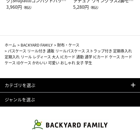
グ]Shupattoコンパクトバッグ
ァチュア ワイングラス2脚セッ
Drop JAL客室乗務員（LC）ス
3,960円
ト（レッドワイン）
5,280円
（税込）
（税込）
カーフ柄
ホーム
>
BACKYARD FAMILY
>
財布・ケース
>
パスケース リール付き 通販 リールパスケース ストラップ付き 定期券入れ
定期入れ リール レディース 大人 ICカード 通勤 通学 ICカード ケース カード
ケース IDケース かわいい 可愛い おしゃれ 女子 学生
カテゴリを選ぶ
ジャンルを選ぶ