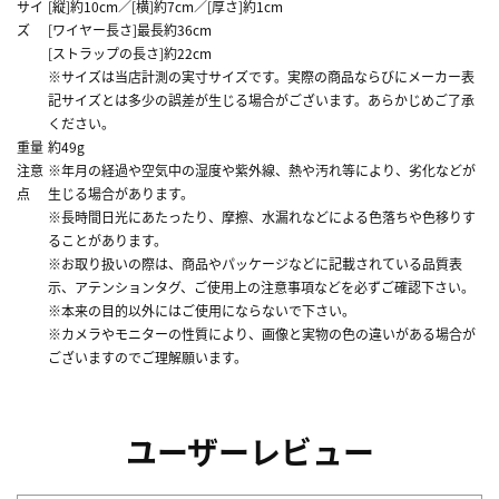
サイ
[縦]約10cm／[横]約7cm／[厚さ]約1cm
ズ
[ワイヤー長さ]最長約36cm
[ストラップの長さ]約22cm
※サイズは当店計測の実寸サイズです。実際の商品ならびにメーカー表
記サイズとは多少の誤差が生じる場合がございます。あらかじめご了承
ください。
重量
約49g
注意
※年月の経過や空気中の湿度や紫外線、熱や汚れ等により、劣化などが
点
生じる場合があります。
※長時間日光にあたったり、摩擦、水漏れなどによる色落ちや色移りす
ることがあります。
※お取り扱いの際は、商品やパッケージなどに記載されている品質表
示、アテンションタグ、ご使用上の注意事項などを必ずご確認下さい。
※本来の目的以外にはご使用にならないで下さい。
※カメラやモニターの性質により、画像と実物の色の違いがある場合が
ございますのでご理解願います。
ユーザーレビュー