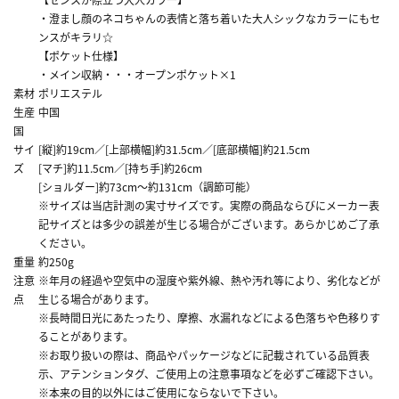
・澄まし顔のネコちゃんの表情と落ち着いた大人シックなカラーにもセ
ンスがキラリ☆
【ポケット仕様】
・メイン収納・・・オープンポケット×1
素材
ポリエステル
生産
中国
国
サイ
[縦]約19cm／[上部横幅]約31.5cm／[底部横幅]約21.5cm
ズ
[マチ]約11.5cm／[持ち手]約26cm
[ショルダー]約73cm～約131cm（調節可能）
※サイズは当店計測の実寸サイズです。実際の商品ならびにメーカー表
記サイズとは多少の誤差が生じる場合がございます。あらかじめご了承
ください。
重量
約250g
注意
※年月の経過や空気中の湿度や紫外線、熱や汚れ等により、劣化などが
点
生じる場合があります。
※長時間日光にあたったり、摩擦、水漏れなどによる色落ちや色移りす
ることがあります。
※お取り扱いの際は、商品やパッケージなどに記載されている品質表
示、アテンションタグ、ご使用上の注意事項などを必ずご確認下さい。
※本来の目的以外にはご使用にならないで下さい。