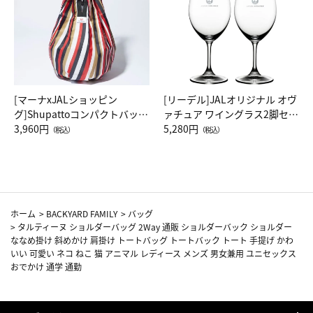
[マーナxJALショッピン
[リーデル]JALオリジナル オヴ
グ]Shupattoコンパクトバッグ
ァチュア ワイングラス2脚セッ
Drop JAL客室乗務員（LC）ス
3,960円
ト（レッドワイン）
5,280円
（税込）
（税込）
カーフ柄
ホーム
>
BACKYARD FAMILY
>
バッグ
>
タルティーヌ ショルダーバッグ 2Way 通販 ショルダーバック ショルダー
ななめ掛け 斜めかけ 肩掛け トートバッグ トートバック トート 手提げ かわ
いい 可愛い ネコ ねこ 猫 アニマル レディース メンズ 男女兼用 ユニセックス
おでかけ 通学 通勤