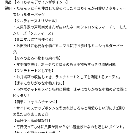
商品
【ネコちゃんデザインがポイント】
説明
・たらんッと手を伸ばして寝そべったネコちゃんが可愛い♪タルティー
ヌショルダーバッグ
【タルティーヌオリジナル】
・人気作家の戸崎尚美さんが描いたネコのシャロンをフィーチャーした
シリーズ「タルティーヌ」
【ミニマルに持ち運べる】
・お出掛けに必要な小物がミニマルに持ち歩けるミニショルダーバッ
グ。
【厚みのある小物も収納可能】
・マチ幅を設け、ポーチなど厚みのある小物もすっきり収納可能
【ランチトートとしても】
・お弁当箱の収納もでき、ランチトートとしても活躍するアイテム。
【迷子になりがちな小物入れに】
・小物ポケットをメイン収納に搭載。迷子になりがちな小物の定位置に
ピッタリ！
【簡単にフォルムチェンジ】
・サイドのスナップボタンを留めればころんと可愛らしい形に♪2通り
の見た目を楽しめる◎
【毎日使える軽量設計】
・毎日使っても体に負担が掛からない軽量設計なのも嬉しいポイント。
【センスが際立つ大人カラー】