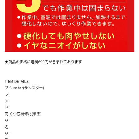
★商品の価格に送料699円が含まれております
ITEM DETAILS
ブ
Sunstar(サンスター)
ラ
ン
ド
商
くつ底補修材(単品)
品
名
品
-