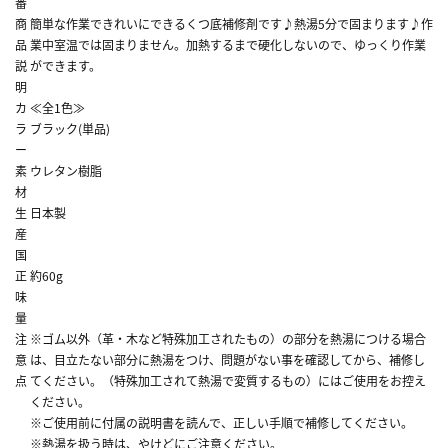
番
商
簡単な作業できれいにできるくつ底補修剤です♪熱湯5分で固まります♪作
品
業中室温では固まりません。加熱するまで硬化しないので、ゆっくり作業
説
ができます。
明
カ
≪全1色≫
ラ
ブラック(単品)
ー
素
ウレタン樹脂
材
生
日本製
産
国
正
約60g
味
量
注
※ゴム以外（革・木など特殊加工されたもの）の部分を熱湯につける場合
意
は、目立たない部分に熱湯をつけ、問題がない事を確認してから、補修し
点
てください。（特殊加工されて熱湯で変質するもの）にはご使用をお控え
ください。
※ご使用前に付属の説明書を読んで、正しい手順で補修してください。
※熱湯を扱う時は、やけどにご注意ください。