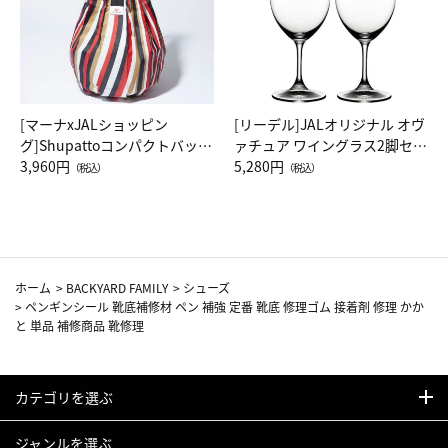
[マーナxJALショッピン
[リーデル]JALオリジナル オヴ
グ]Shupattoコンパクトバッグ
ァチュア ワイングラス2脚セッ
Drop JAL客室乗務員（LC）ス
3,960円
ト（レッドワイン）
5,280円
（税込）
（税込）
カーフ柄
ホーム
>
BACKYARD FAMILY
>
シューズ
>
ペンギンシール 靴底補修材 ペン 補強 定番 靴底 修理ゴム 接着剤 修理 かか
と 単品 補修商品 靴修理
カテゴリを選ぶ
ジャンルを選ぶ