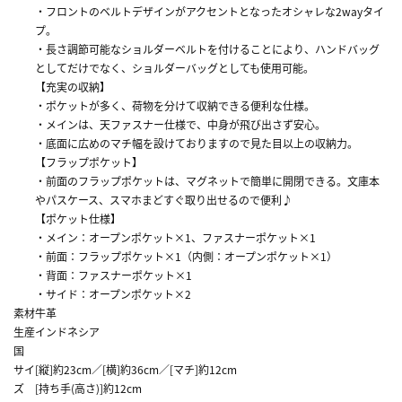
・フロントのベルトデザインがアクセントとなったオシャレな2wayタイ
プ。
・長さ調節可能なショルダーベルトを付けることにより、ハンドバッグ
としてだけでなく、ショルダーバッグとしても使用可能。
【充実の収納】
・ポケットが多く、荷物を分けて収納できる便利な仕様。
・メインは、天ファスナー仕様で、中身が飛び出さず安心。
・底面に広めのマチ幅を設けておりますので見た目以上の収納力。
【フラップポケット】
・前面のフラップポケットは、マグネットで簡単に開閉できる。文庫本
やパスケース、スマホまどすぐ取り出せるので便利♪
【ポケット仕様】
・メイン：オープンポケット×1、ファスナーポケット×1
・前面：フラップポケット×1（内側：オープンポケット×1）
・背面：ファスナーポケット×1
・サイド：オープンポケット×2
素材
牛革
生産
インドネシア
国
サイ
[縦]約23cm／[横]約36cm／[マチ]約12cm
ズ
[持ち手(高さ)]約12cm