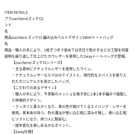
ITEM DETAILS
ブラ
zucchero(ズッケロ)
ンド
名
商品
zucchero ズッケロ 編み込みベルトデザイン2WAYトートバッグ
名
商品
・職人の手により、1枚ずつ手で染めては天日で乾かすなどの工程を何度
説明
も繰り返して仕上げたカウレザーを使用した2wayトートバッグが登場。
【zucchero/ズッケロシリーズ】
・主な素材にナチュラルレザーを使用したライン。
・ナチュラルレザーならではのテイストと、現代的なスパイスを取り入
れたカジュアルさを両立したバッグ。
【こだわりのあるデザイン】
・職人の手により、牛革製のメッシュを格子状に1本1本手編みで縫製し
た特徴的デザイン。
・クッタリと柔らかくなり、革の色が焼けてくるエイジング・レザーを
使用。革本来の持つ、色の濃淡が使い込む程に深みが増し、使い込む程
にソフトになり、持つ人に馴染む。
・経年変化を楽しめるのもポイント。
【2way仕様】