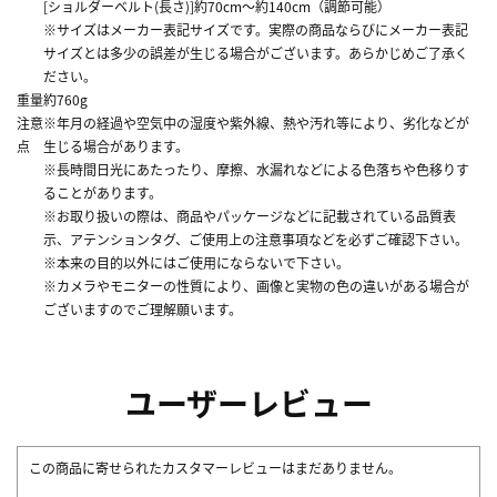
[ショルダーベルト(長さ)]約70cm～約140cm（調節可能）
※サイズはメーカー表記サイズです。実際の商品ならびにメーカー表記
サイズとは多少の誤差が生じる場合がございます。あらかじめご了承く
ださい。
重量
約760g
注意
※年月の経過や空気中の湿度や紫外線、熱や汚れ等により、劣化などが
点
生じる場合があります。
※長時間日光にあたったり、摩擦、水漏れなどによる色落ちや色移りす
ることがあります。
※お取り扱いの際は、商品やパッケージなどに記載されている品質表
示、アテンションタグ、ご使用上の注意事項などを必ずご確認下さい。
※本来の目的以外にはご使用にならないで下さい。
※カメラやモニターの性質により、画像と実物の色の違いがある場合が
ございますのでご理解願います。
ユーザーレビュー
この商品に寄せられたカスタマーレビューはまだありません。