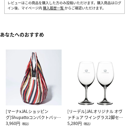
レビューはこの商品を購入した方のみ投稿いただけます。購入商品はログ
イン後、マイページ内
購入履歴一覧
からご確認いただけます。
あなたへのおすすめ
[マーナxJALショッピン
[リーデル]JALオリジナル オヴ
グ]Shupattoコンパクトバッグ
ァチュア ワイングラス2脚セッ
Drop JAL客室乗務員（LC）ス
3,960円
ト（レッドワイン）
5,280円
（税込）
（税込）