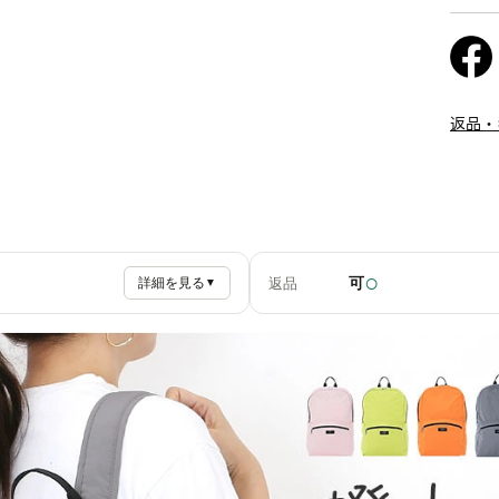
返品・
○
可
返品
詳細を見る
▼