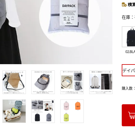
積算
在庫
02.BL
デイパ
購入数