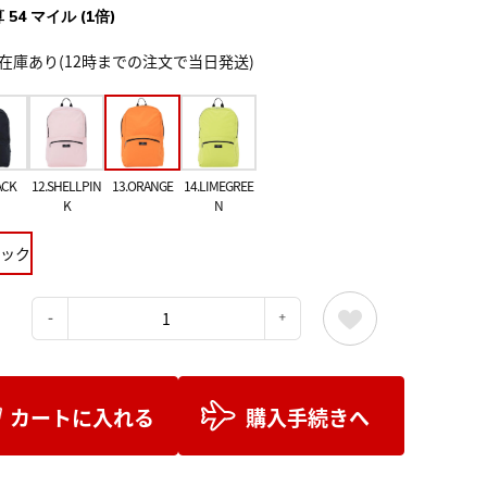
 54 マイル (1倍)
在庫あり(12時までの注文で当日発送)
ACK
12.SHELLPIN
13.ORANGE
14.LIMEGREE
K
N
ック
：
カートに入れる
購入手続きへ