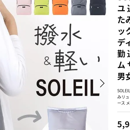
ユ
た
ッ
デ
勤 
ム
男
SOLE
みリュ
ース 
5,