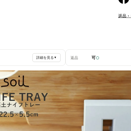
返品・
○
可
返品
詳細を見る
▼