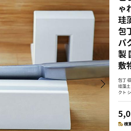
ゃれ
珪
包
パ
製 
敷
包丁 
珪藻土
クト シ
5,
積算