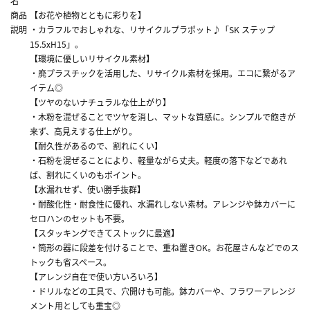
名
商品
【お花や植物とともに彩りを】
説明
・カラフルでおしゃれな、リサイクルプラポット♪「SK ステップ
15.5xH15」。
【環境に優しいリサイクル素材】
・廃プラスチックを活用した、リサイクル素材を採用。エコに繋がるア
イテム◎
【ツヤのないナチュラルな仕上がり】
・木粉を混ぜることでツヤを消し、マットな質感に。シンプルで飽きが
来ず、高見えする仕上がり。
【耐久性があるので、割れにくい】
・石粉を混ぜることにより、軽量ながら丈夫。軽度の落下などであれ
ば、割れにくいのもポイント。
【水漏れせず、使い勝手抜群】
・耐酸化性・耐食性に優れ、水漏れしない素材。アレンジや鉢カバーに
セロハンのセットも不要。
【スタッキングできてストックに最適】
・筒形の器に段差を付けることで、重ね置きOK。お花屋さんなどでのス
トックも省スペース。
【アレンジ自在で使い方いろいろ】
・ドリルなどの工具で、穴開けも可能。鉢カバーや、フラワーアレンジ
メント用としても重宝◎