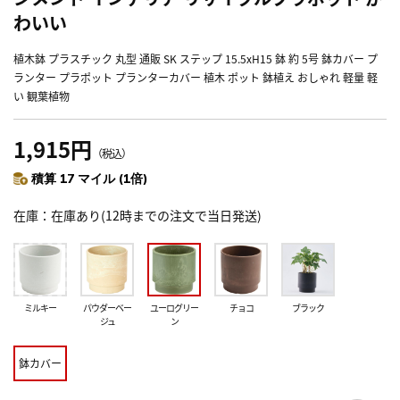
わいい
植木鉢 プラスチック 丸型 通販 SK ステップ 15.5xH15 鉢 約 5号 鉢カバー プ
ランター プラポット プランターカバー 植木 ポット 鉢植え おしゃれ 軽量 軽
い 観葉植物
1,915円
（税込）
積算 17 マイル (1倍)
在庫
在庫あり(12時までの注文で当日発送)
ミルキー
パウダーベー
ユーログリー
チョコ
ブラック
ジュ
ン
鉢カバー