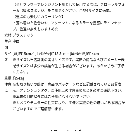
（※）フラワーアレンジメント用として使用する際は、フローラルフォ
ーム（吸水スポンジ）をご用意ください。苗5号サイズに適応。
【選ぶのも楽しいカラーリング】
・落ち着いた色合いや、アクセントになるカラーを豊富にラインナッ
プ。色違い揃えもおすすめ☆
素材
プラスチック
生産
中国
国
サイ
[縦]約15cm／[上部直径]約15.5cm／[底部直径]約14cm
ズ
※サイズは当店計測の実寸サイズです。実際の商品ならびにメーカー表
記サイズとは多少の誤差が生じる場合がございます。あらかじめご了承
ください。
重量
約543g
注意
※お取り扱いの際は、商品やパッケージなどに記載されている品質表
点
示、アテンションタグ、ご使用上の注意事項などを必ずご確認下さい。
※本来の目的以外にはご使用にならないで下さい。
※カメラやモニターの性質により、画像と実物の色の違いがある場合が
ございますのでご理解願います。