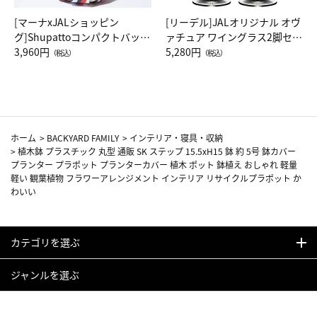
[マーナxJALショッピン
[リーデル]JALオリジナル オヴ
グ]Shupattoコンパクトバッグ
ァチュア ワイングラス2脚セッ
Drop JAL客室乗務員（LC）ス
3,960円
ト（レッドワイン）
5,280円
（税込）
（税込）
カーフ柄
ホーム
>
BACKYARD FAMILY
>
インテリア・寝具・収納
>
植木鉢 プラスチック 丸型 通販 SK ステップ 15.5xH15 鉢 約 5号 鉢カバー
プランター プラポット プランターカバー 植木 ポット 鉢植え おしゃれ 軽量
軽い 観葉植物 フラワーアレンジメント インテリア リサイクルプラポット か
わいい
カテゴリを選ぶ
ジャンルを選ぶ