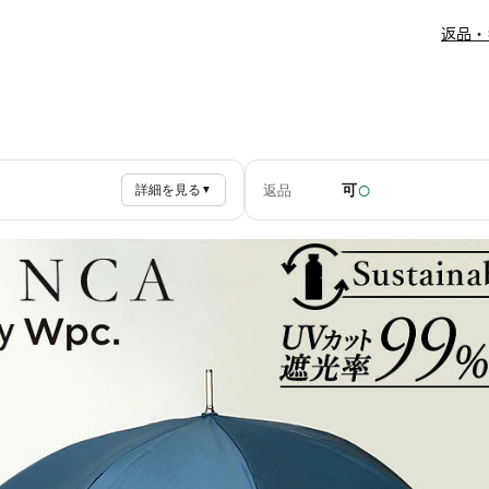
返品・
○
可
返品
詳細を見る
▼