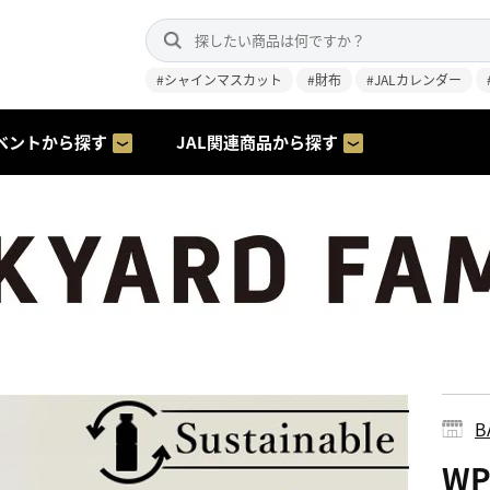
#シャインマスカット
#財布
#JALカレンダー
ベントから探す
JAL関連商品から探す
B
W