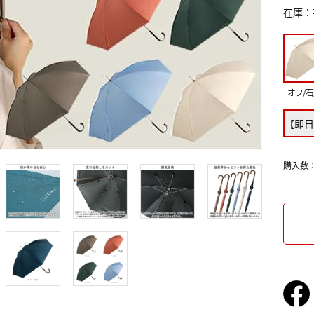
在庫
オフ/
【即日
購入数