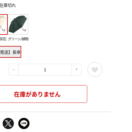
在庫切れ
石灰石
グリーン/植物
発送】長傘
：
在庫がありません