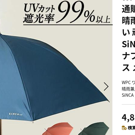
通販
晴
い 
Si
ナ
ス
WPC 
晴雨兼用
SiN
4,
積算