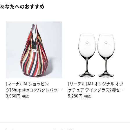
あなたへのおすすめ
[マーナxJALショッピン
[リーデル]JALオリジナル オヴ
グ]Shupattoコンパクトバッグ
ァチュア ワイングラス2脚セッ
Drop JAL客室乗務員（LC）ス
3,960円
ト（レッドワイン）
5,280円
（税込）
（税込）
カーフ柄