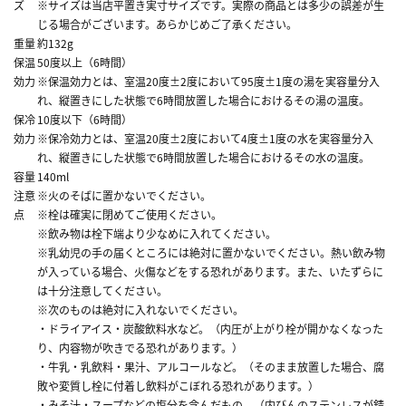
ズ
※サイズは当店平置き実寸サイズです。実際の商品とは多少の誤差が生
じる場合がございます。あらかじめご了承ください。
重量
約132g
保温
50度以上（6時間）
効力
※保温効力とは、室温20度±2度において95度±1度の湯を実容量分入
れ、縦置きにした状態で6時間放置した場合におけるその湯の温度。
保冷
10度以下（6時間）
効力
※保冷効力とは、室温20度±2度において4度±1度の水を実容量分入
れ、縦置きにした状態で6時間放置した場合におけるその水の温度。
容量
140ml
注意
※火のそばに置かないでください。
点
※栓は確実に閉めてご使用ください。
※飲み物は栓下端より少なめに入れてください。
※乳幼児の手の届くところには絶対に置かないでください。熱い飲み物
が入っている場合、火傷などをする恐れがあります。また、いたずらに
は十分注意してください。
※次のものは絶対に入れないでください。
・ドライアイス・炭酸飲料水など。（内圧が上がり栓が開かなくなった
り、内容物が吹きでる恐れがあります。）
・牛乳・乳飲料・果汁、アルコールなど。（そのまま放置した場合、腐
敗や変質し栓に付着し飲料がこぼれる恐れがあります。）
・みそ汁・スープなどの塩分を含んだもの。（内びんのステンレスが錆