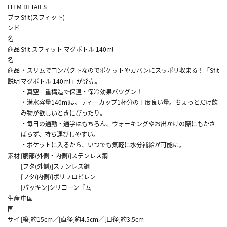
ITEM DETAILS
ブラ
Sfit(スフィット)
ンド
名
商品
Sfit スフィット マグボトル 140ml
名
商品
・スリムでコンパクトなのでポケットやカバンにスッポリ収まる！「Sfit
説明
マグボトル 140ml」が発売。
・真空二重構造で保温・保冷効果バツグン！
・満水容量140mlは、ティーカップ1杯分の丁度良い量。ちょっとだけ飲
み物が欲しいときにぴったり。
・毎日の通勤・通学はもちろん、ウォーキングやお出かけの際にもかさ
ばらず、持ち運びしやすい。
・ポケットに入るから、いつでも気軽に水分補給が可能に。
素材
[胴部(外側・内側)]ステンレス鋼
[フタ(外側)]ステンレス鋼
[フタ(内側)]ポリプロピレン
[パッキン]シリコーンゴム
生産
中国
国
サイ
[縦]約15cm／[直径]約4.5cm／[口径]約3.5cm