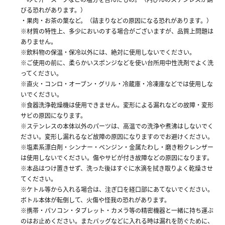
びる恐れがあります。）
・果肉・お茶の葉など。（詰まりなどの原因になる恐れがあります。）
※材質の特性上、多少においのする場合がございますが、品質上問題は
ありません。
※飲料物の保温・保冷以外には、絶対に使用しないでください。
※ご使用の前に、柔らかいスポンジなどを使い台所用中性洗剤でよく洗
ってください。
※直火・コンロ・オーブン・グリル・冷蔵庫・冷凍庫などでは使用しな
いでください。
※食器洗浄乾燥機は使用できません。変形による漏れなどの故障・変形
サビの原因になります。
※ステンレスの本体以外のパーツは、高温での洗浄や煮沸はしないでく
ださい。変形し漏れるなど故障の原因になりますのでお避けください。
※塩素系漂白剤・シンナー・ベンジン・金属たわし・磨き粉クレンザー
は使用しないでください。傷やサビが付き故障などの原因になります。
※本品はつけ置きせず、洗った後はすぐに水滴を拭き取りよく乾燥させ
てください。
※ケトル等から入れる場合は、注ぎ口を経口部にあてないでください。
ボトル本体が転倒して、火傷や怪我の恐れがあります。
※携帯・パソコン・タブレット・カメラ等の精密機器と一緒に持ち運ぶ
のはお止めください。またバッグなどに入れる時は漏れを防ぐために、