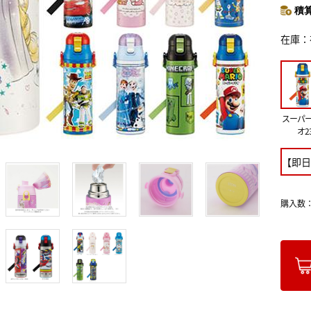
積算
在庫
スーパ
オ2
【即日
購入数