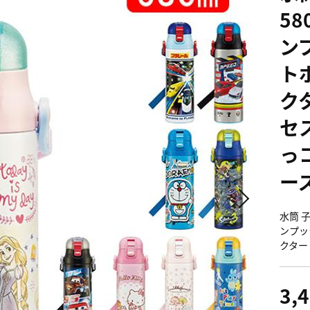
58
ン
ト
クタ
セ
っ
ー
水筒 子
ンプッ
クター 
3,