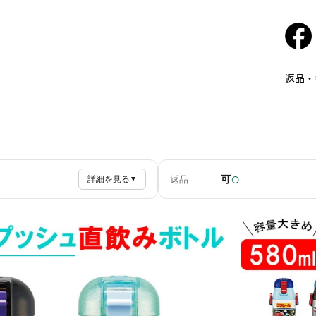
返品・
○
可
返品
詳細を見る
▼