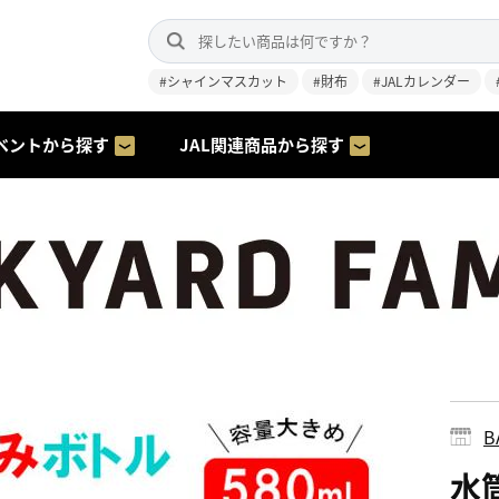
#シャインマスカット
#財布
#JALカレンダー
ベントから探す
JAL関連商品から探す
B
水